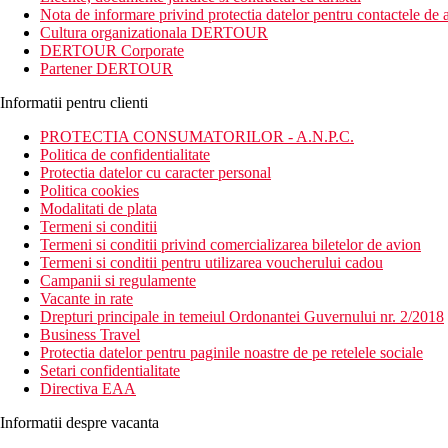
printr-o plimbare placuta. Avantajul este si accesibilitatea usoara
Nota de informare privind protectia datelor pentru contactele de a
noapte.
Cultura organizationala DERTOUR
DERTOUR Corporate
Distanta
Partener DERTOUR
plaja: 600 m
aeroport: 12 km Palma de Mallorca
Informatii pentru clienti
centru: 0,1 km 100 m
optiuni de cumparaturi: 50 m
PROTECTIA CONSUMATORILOR - A.N.P.C.
Politica de confidentialitate
Descrierea camerei
Protectia datelor cu caracter personal
Politica cookies
Camera dubla
Modalitati de plata
Termeni si conditii
aer conditionat
Termeni si conditii privind comercializarea biletelor de avion
telefon
Termeni si conditii pentru utilizarea voucherului cadou
TV cu receptie satelit
Campanii si regulamente
minibar (contra cost)
Vacante in rate
Wi-Fi (contra cost)
Drepturi principale in temeiul Ordonantei Guvernului nr. 2/2018
seif (contra cost)
Business Travel
baie/toaleta (uscator de par)
Protectia datelor pentru paginile noastre de pe retelele sociale
balcon sau terasa
Setari confidentialitate
Directiva EAA
Descrierea hotelului
Hotelul dispune de:
Informatii despre vacanta