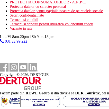
PROTECTIA CONSUMATORILOR - A.N.P.C.
Protectia datelor cu caracter personal
Nota
Protectia datelor pentru paginile noastre de pe retelele sociale
In Insulele Baleare, ti se va cere sa platesti o taxa turistica in fun
Setari confidentialitate
Termeni si conditii
Distanţe
Termeni si conditii pentru utilizarea voucherului cadou
Vacante in rate
50 m
Magazine
Lu - Vi 8am-20pm l Sb 9am-18 pm
031 22 99 222
100 m
Centrul orasului
150 m
Statie de autobuz
12 km
Distanta de cel mai apropiat aeroport
Copyright © 2026, DERTOUR
600 m
Distanta pana la plaja
Facem parte din
REWE Group
si din divizia sa
DER Touristik
, cel 
Plaja
Sezlonguri pe plaja contra cost