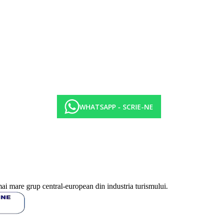
ctie de categoria hotelului. Taxa nu este inclusa in pretul turului si trebuie
WHATSAPP - SCRIE-NE
mai mare grup central-european din industria turismului.