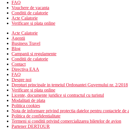
hol de intrare cu receptie
FAQ
restaurantul principal
Vouchere de vacanta
bar de zi
Conditii de calatorie
camera cu televizorul
Acte Calatorie
sala de conferinta
Verificare si plata online
conexiune la internet (contra cost)
Wi-Fi (contra cost)
Acte Calatorie
piscina cu piscina integrata (sezlonguri si umbrele gratuite)
Agentii
Business Travel
Descrierea plajei
Blog
nisipos
Campanii si regulamente
sezlonguri si umbrele contra cost
Conditii de calatorie
Contact
Activitati sportive gratuite
Directiva EAA
programe de animatie
FAQ
Despre noi
Activitati sportive contra cost
Drepturi principale in temeiul Ordonantei Guvernului nr. 2/2018
sporturi acvatice pe plaja
Verificare si plata online
biliard
Licente, documente juridice si contractul cu turistul
Modalitati de plata
Mese
Politica cookies
Demipensiune
Nota de informare privind protectia datelor pentru contactele de a
Mic dejun si cina tip bufet
Politica de confidentialitate
Termeni si conditii privind comercializarea biletelor de avion
Categoria oficiala
Partener DERTOUR
3 stele