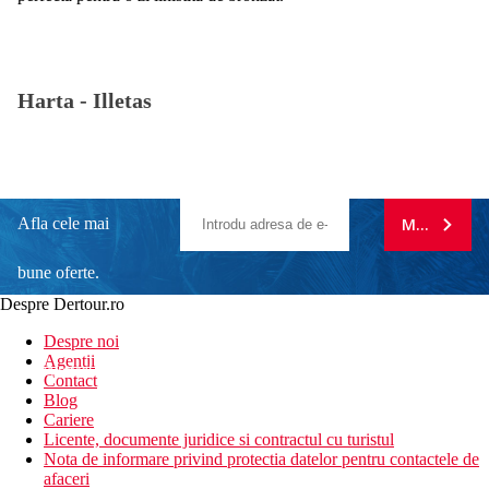
Harta -
Illetas
Afla cele mai
MA ABONE
bune oferte.
Despre Dertour.ro
Inscrie-te la
Despre noi
Agentii
newsletter!
Contact
Blog
Cariere
Licente, documente juridice si contractul cu turistul
Nota de informare privind protectia datelor pentru contactele de
afaceri