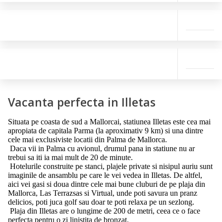
Vacanta perfecta in Illetas
Situata pe coasta de sud a Mallorcai, statiunea Illetas este cea mai
apropiata de capitala Parma (la aproximativ 9 km) si una dintre
cele mai exclusiviste locatii din Palma de Mallorca.
Daca vii in Palma cu avionul, drumul pana in statiune nu ar
trebui sa iti ia mai mult de 20 de minute.
Hotelurile construite pe stanci, plajele private si nisipul auriu sunt
imaginile de ansamblu pe care le vei vedea in Illetas. De altfel,
aici vei gasi si doua dintre cele mai bune cluburi de pe plaja din
Mallorca, Las Terrazsas si Virtual, unde poti savura un pranz
delicios, poti juca golf sau doar te poti relaxa pe un sezlong.
Plaja din Illetas are o lungime de 200 de metri, ceea ce o face
perfecta pentru o zi linistita de bronzat.