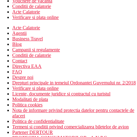
Vouchere de vacanta
Conditii de calatorie
Acte Calatorie
Verificare si plata online
Acte Calatorie
Agentii
Business Travel
Blog
Campanii si regulamente
Conditii de calatorie
Contact
Directiva EAA
FAQ
Despre noi
Drepturi principale in temeiul Ordonantei Guvernului nr. 2/2018
Verificare si plata online
Licente, documente juridice si contractul cu turistul
Modalitati de plata
Politica cookies
Nota de informare privind protectia datelor pentru contactele de
afaceri
Politica de confidentialitate
Termeni si conditii privind comercializarea biletelor de avion
Partener DERTOUR