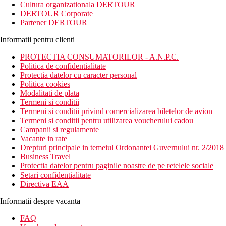
Cultura organizationala DERTOUR
DERTOUR Corporate
Partener DERTOUR
Informatii pentru clienti
PROTECTIA CONSUMATORILOR - A.N.P.C.
Politica de confidentialitate
Protectia datelor cu caracter personal
Politica cookies
Modalitati de plata
Termeni si conditii
Termeni si conditii privind comercializarea biletelor de avion
Termeni si conditii pentru utilizarea voucherului cadou
Campanii si regulamente
Vacante in rate
Drepturi principale in temeiul Ordonantei Guvernului nr. 2/2018
Business Travel
Protectia datelor pentru paginile noastre de pe retelele sociale
Setari confidentialitate
Directiva EAA
Informatii despre vacanta
FAQ