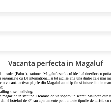
Vacanta perfecta in Magaluf
a insulei (Palma), statiunea Magaluf este locul ideal al tinerilor cu pofta 
ri organizate cu DJ internationali si tot aici se afla una dintre cele mai ma
sc o vacanta activa: plajele din Magaluf au nisip fin si intrare lina in m
t;
sailing si scubadiving;
te magazine in statiune. Doamnelor, va soptim un secret: Mallorca este re
 dar si hoteluri de 3* sau apartamente pentru toate tipurile de turisti, cu