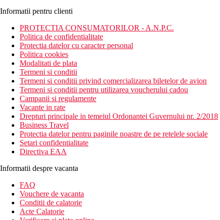
Informatii pentru clienti
PROTECTIA CONSUMATORILOR - A.N.P.C.
Politica de confidentialitate
Protectia datelor cu caracter personal
Politica cookies
Modalitati de plata
Termeni si conditii
Termeni si conditii privind comercializarea biletelor de avion
Termeni si conditii pentru utilizarea voucherului cadou
Campanii si regulamente
Vacante in rate
Drepturi principale in temeiul Ordonantei Guvernului nr. 2/2018
Business Travel
Protectia datelor pentru paginile noastre de pe retelele sociale
Setari confidentialitate
Directiva EAA
Informatii despre vacanta
FAQ
Vouchere de vacanta
Conditii de calatorie
Acte Calatorie