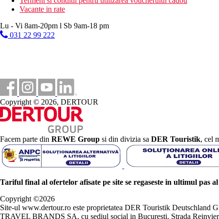
Termeni si conditii pentru utilizarea voucherului cadou
Vacante in rate
Lu - Vi 8am-20pm l Sb 9am-18 pm
031 22 99 222
Copyright © 2026, DERTOUR
Facem parte din
REWE Group
si din divizia sa
DER Touristik
, cel 
Tariful final al ofertelor afisate pe site se regaseste in ultimul pas a
Copyright ©
2026
Site-ul www.dertour.ro este proprietatea DER Touristik Deutschla
TRAVEL BRANDS SA, cu sediul social in Bucuresti, Strada Reinvierii 