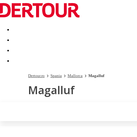
Destinatii
Vacanta perfecta
OFERTE DE NERATAT
Dertour.ro
Spania
Mallorca
Magalluf
Magalluf