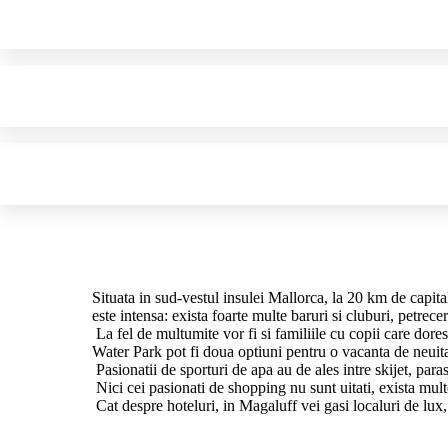
Situata in sud-vestul insulei Mallorca, la 20 km de capital
este intensa: exista foarte multe baruri si cluburi, petrece
La fel de multumite vor fi si familiile cu copii care dore
Water Park pot fi doua optiuni pentru o vacanta de neuita
Pasionatii de sporturi de apa au de ales intre skijet, para
Nici cei pasionati de shopping nu sunt uitati, exista mul
Cat despre hoteluri, in Magaluff vei gasi localuri de lux,