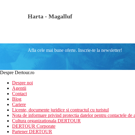
Harta -
Magalluf
Afla cele mai bune oferte. Inscrie-te la newsletter!
Despre Dertour.ro
Despre noi
Agentii
Contact
Blog
Cariere
Licente, documente juridice si contractul cu turistul
Nota de informare privind protectia datelor pentru contactele de a
Cultura organizationala DERTOUR
DERTOUR Corporate
Partener DERTOUR