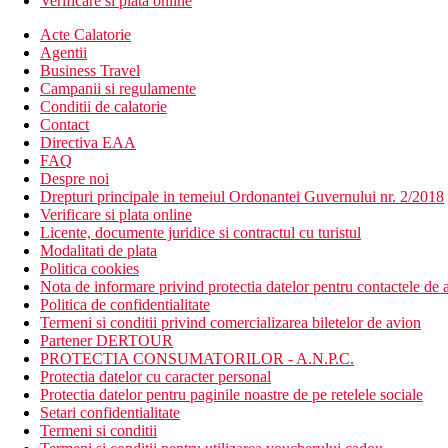
Verificare si plata online
Acte Calatorie
Agentii
Business Travel
Campanii si regulamente
Conditii de calatorie
Contact
Directiva EAA
FAQ
Despre noi
Drepturi principale in temeiul Ordonantei Guvernului nr. 2/2018
Verificare si plata online
Licente, documente juridice si contractul cu turistul
Modalitati de plata
Politica cookies
Nota de informare privind protectia datelor pentru contactele de a
Politica de confidentialitate
Termeni si conditii privind comercializarea biletelor de avion
Partener DERTOUR
PROTECTIA CONSUMATORILOR - A.N.P.C.
Protectia datelor cu caracter personal
Protectia datelor pentru paginile noastre de pe retelele sociale
Setari confidentialitate
Termeni si conditii