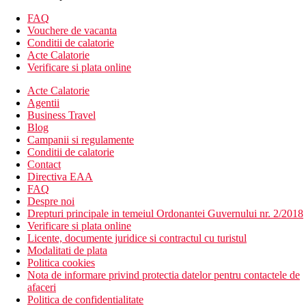
Mese
FAQ
Demipensiune
Vouchere de vacanta
Mic dejun si cina tip bufet
Conditii de calatorie
Acte Calatorie
Plaja
Verificare si plata online
Plaja cu nisip, cu intrare treptata in mare, la cca 300 m de
hotel
Acte Calatorie
Sezlonguri si umbrele contra cost
Agentii
Business Travel
Activitati sportive
Blog
Gratuit: tenis de masa, minigolf, jacuzzi, sauna
Campanii si regulamente
Contra cost: biliard, terenuri de golf cu 18 gauri Golf
Conditii de calatorie
Santa Ponsa la aproximativ 6 km si Golf de Poniente la
Contact
aproximativ 10 km
Directiva EAA
FAQ
Copii
Despre noi
Drepturi principale in temeiul Ordonantei Guvernului nr. 2/2018
Loc de joaca, patut gratuit (la cerere).
Verificare si plata online
Licente, documente juridice si contractul cu turistul
Carduri
Modalitati de plata
Politica cookies
VISA, CE/MC.
Nota de informare privind protectia datelor pentru contactele de
Site web
afaceri
www.saintmichel.net
Politica de confidentialitate