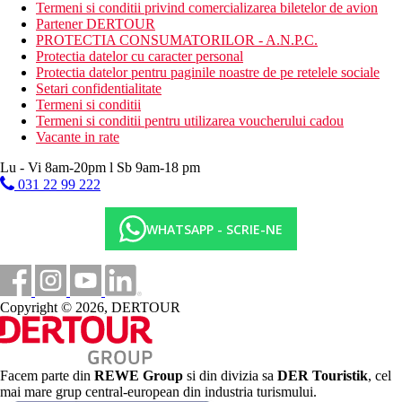
Termeni si conditii privind comercializarea biletelor de avion
Internet
Partener DERTOUR
Gratuit: WiFi in hol.
PROTECTIA CONSUMATORILOR - A.N.P.C.
Contra cost: colt de internet, WiFi in camere.
Protectia datelor cu caracter personal
Protectia datelor pentru paginile noastre de pe retelele sociale
Categoria oficiala
Setari confidentialitate
4 stele
Termeni si conditii
Termeni si conditii pentru utilizarea voucherului cadou
Nota
Vacante in rate
In Insulele Baleare, ti se va solicita o taxa turistica in functie de
categoria hotelului. Taxa nu este inclusa in pretul turului si
Lu - Vi 8am-20pm l Sb 9am-18 pm
trebuie platita de catre client direct la receptia hotelului.
031 22 99 222
Distanţe
WHATSAPP - SCRIE-NE
35 km
Distanta de cel mai apropiat aeroport
300 m
Copyright © 2026, DERTOUR
Distanta pana la plaja
300 m
Centrul orasului
Facem parte din
REWE Group
si din divizia sa
DER Touristik
, cel
mai mare grup central-european din industria turismului.
6 km