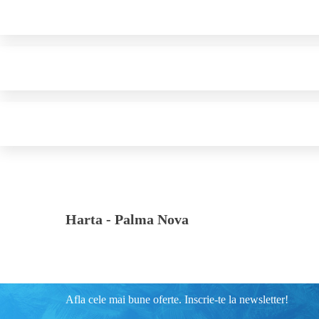
Harta -
Palma Nova
Afla cele mai bune oferte. Inscrie-te la newsletter!