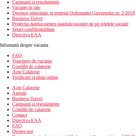
Campanii si regulamente
Vacante in rate
Drepturi principale in temeiul Ordonantei Guvernului nr. 2/2018
Business Travel
Protectia datelor pentru paginile noastre de pe retelele sociale
Setari confidentialitate
Directiva EAA
Informatii despre vacanta
FAQ
Vouchere de vacanta
Conditii de calatorie
Acte Calatorie
Verificare si plata online
Acte Calatorie
Agentii
Business Travel
Campanii si regulamente
Conditii de calatorie
Contact
Directiva EAA
FAQ
Despre noi