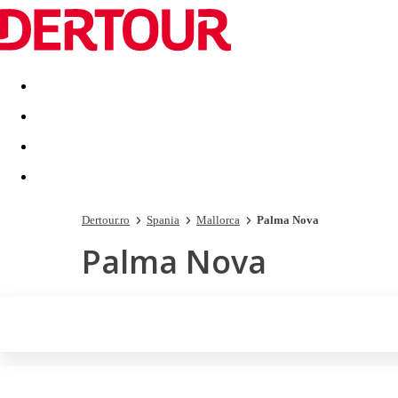
Destinatii
Vacanta perfecta
OFERTE DE NERATAT
Dertour.ro
Spania
Mallorca
Palma Nova
Palma Nova