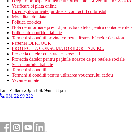
Drepturi principale in temeiul Ordonantei Guvernului nr. 2/2018
Verificare si plata online
Licente, documente juridice si contractul cu turistul
Modalitati de plata
Politica cookies
Nota de informare privind protectia datelor pentru contactele de a
Politica de confidentialitate
Termeni si conditii privind comercializarea biletelor de avion
Partener DERTOUR
PROTECTIA CONSUMATORILOR - A.N.P.C.
Protectia datelor cu caracter personal
Protectia datelor pentru paginile noastre de pe retelele sociale
Setari confidentialitate
Termeni si conditii
Termeni si conditii pentru utilizarea voucherului cadou
Vacante in rate
Lu - Vi 8am-20pm l Sb 9am-18 pm
031 22 99 222