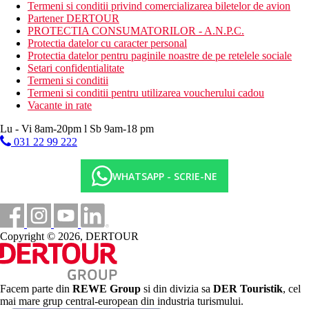
Termeni si conditii privind comercializarea biletelor de avion
Distanţe
Partener DERTOUR
PROTECTIA CONSUMATORILOR - A.N.P.C.
15 km
Protectia datelor cu caracter personal
teren de golf
Protectia datelor pentru paginile noastre de pe retelele sociale
Setari confidentialitate
10 km
Termeni si conditii
Centrul orasului
Termeni si conditii pentru utilizarea voucherului cadou
Vacante in rate
120 m
Distanta pana la plaja
Lu - Vi 8am-20pm l Sb 9am-18 pm
031 22 99 222
4 km
Distanta de cel mai apropiat aeroport
WHATSAPP - SCRIE-NE
200 m
Statie de autobuz
Plaja
Copyright © 2026, DERTOUR
Sezlonguri pe plaja contra cost
Umbrele pe plaja contra cost
Vacanta la plaja
Facem parte din
REWE Group
si din divizia sa
DER Touristik
, cel
mai mare grup central-european din industria turismului.
Piscine