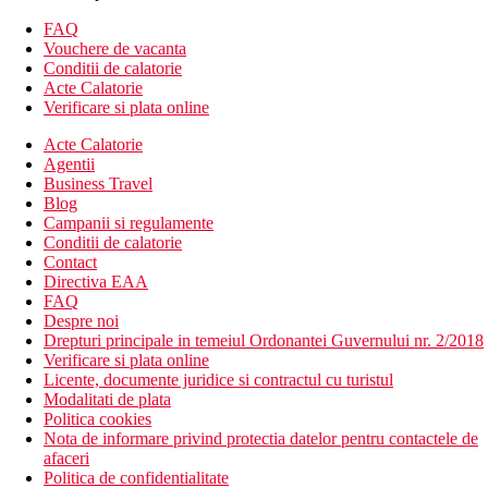
Piscina interioara si exterioara
FAQ
Sala de fitness
Vouchere de vacanta
Divertisment de seara
Conditii de calatorie
Organizari evenimente
Acte Calatorie
Servicii de curatatorie contra cost
Verificare si plata online
Receptie 24/7
Schimb valutar
Acte Calatorie
WiFi
Agentii
Business Travel
Descrierea plajei
Blog
Plaja publica
Campanii si regulamente
sezlonguri si umbrele (contra cost)
Conditii de calatorie
Contact
Activitati sportive contra cost
Directiva EAA
Inchirieri biciclete
FAQ
Billiard contra cost
Despre noi
Drepturi principale in temeiul Ordonantei Guvernului nr. 2/2018
Restaurant
Verificare si plata online
Restaurantul principal serveste mic dejun si cina cu
Licente, documente juridice si contractul cu turistul
specific culinar international si local
Modalitati de plata
Bar
Politica cookies
Nota de informare privind protectia datelor pentru contactele de
Categoria oficiala
afaceri
4 stele
Politica de confidentialitate