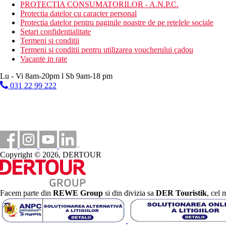
0 m
PROTECTIA CONSUMATORILOR - A.N.P.C.
Distanta pana la plaja
Protectia datelor cu caracter personal
Protectia datelor pentru paginile noastre de pe retelele sociale
65 km
Setari confidentialitate
Distanta de cel mai apropiat aeroport
Termeni si conditii
Termeni si conditii pentru utilizarea voucherului cadou
Plaja
Vacante in rate
Lu - Vi 8am-20pm l Sb 9am-18 pm
Sezlonguri pe plaja contra cost
031 22 99 222
Umbrele pe plaja contra cost
Hotel langa plaja
Vacanta la plaja
Piscine
Sezlonguri si umbrele gratuite la piscina
Copyright © 2026, DERTOUR
Piscina pentru copii
Galerie foto
Facem parte din
REWE Group
si din divizia sa
DER Touristik
, cel 