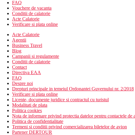
nisipos
FAQ
sezlonguri si umbrele contra cost
Vouchere de vacanta
Conditii de calatorie
Activitati sportive contra cost
Acte Calatorie
biliard
Verificare si plata online
darts, golf (13 km)
Acte Calatorie
Mese incluse
Agentii
All Inclusive
Business Travel
Blog
Restaurant principal: 07.30–10.00 mic dejun tip bufet, 13.00
Campanii si regulamente
local, la robinet)
Conditii de calatorie
Bar: 11.00-23.00
Contact
Bar la piscina: 11:00 a.m.-6:00 p.m
Directiva EAA
In locurile desemnate de hotel: 11.00-18.00 bauturi racorit
FAQ
Va rugam sa retineti: orele si locurile de serviciu de mai sus
Despre noi
Drepturi principale in temeiul Ordonantei Guvernului nr. 2/2018
Distanţe
Verificare si plata online
Licente, documente juridice si contractul cu turistul
Modalitati de plata
1 km
Politica cookies
Centrul orasului
Nota de informare privind protectia datelor pentru contactele de a
Politica de confidentialitate
50 m
Termeni si conditii privind comercializarea biletelor de avion
Magazine
Partener DERTOUR