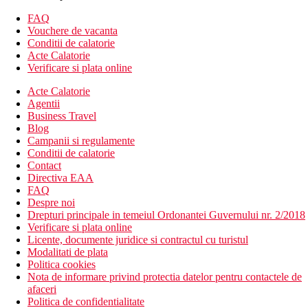
Descrierea hotelului
Hotelul dispune de:
FAQ
doua piscine exterioare
Vouchere de vacanta
wellness & spa (masaje si tratamente faciale si corporale
Conditii de calatorie
de relaxare si infrumusetare)
Acte Calatorie
sala de fitness
Verificare si plata online
inchirieri masini
Acte Calatorie
receptie 24/7
Agentii
schimb valutar
Business Travel
camera de bagaje
Blog
servicii de curatatorie
Campanii si regulamente
organizari excursii
Conditii de calatorie
Descrierea plajei
Contact
plaja nisipoasa, publica
Directiva EAA
sezlonguri si umbrele (contra cost)
FAQ
Despre noi
Activitati sportive
Drepturi principale in temeiul Ordonantei Guvernului nr. 2/2018
tenis de masa
Verificare si plata online
teren de golf in apropiere de hotel
Licente, documente juridice si contractul cu turistul
Modalitati de plata
Restaurant
Politica cookies
Cu un total de doua restaurante acestea servesc preparate
Nota de informare privind protectia datelor pentru contactele de
culinare internationale si locale
afaceri
Doua baruri cu diferite tematici
Politica de confidentialitate