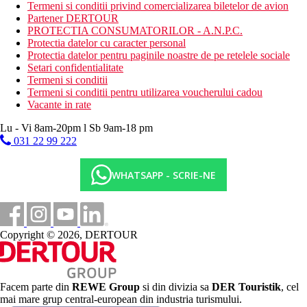
Termeni si conditii privind comercializarea biletelor de avion
Categoria oficiala
Partener DERTOUR
4 stele
PROTECTIA CONSUMATORILOR - A.N.P.C.
Protectia datelor cu caracter personal
Distanţe
Protectia datelor pentru paginile noastre de pe retelele sociale
Setari confidentialitate
Termeni si conditii
300 m
Termeni si conditii pentru utilizarea voucherului cadou
Distanta pana la plaja
Vacante in rate
20 km
Lu - Vi 8am-20pm l Sb 9am-18 pm
Distanta de cel mai apropiat aeroport
031 22 99 222
100 m
Transport public
WHATSAPP - SCRIE-NE
4 km
teren de golf
450 m
Copyright © 2026, DERTOUR
Magazine
100 m
Restaurant
Facem parte din
REWE Group
si din divizia sa
DER Touristik
, cel
mai mare grup central-european din industria turismului.
Plaja