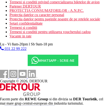
Termeni si conditii privind comercializarea biletelor de avion
Activitati sportive
Partener DERTOUR
Gratuit: minigolf, fitness, tenis de masa, loc de joaca
PROTECTIA CONSUMATORILOR - A.N.P.C.
multifunctional.
Protectia datelor cu caracter personal
Contra cost: biliard, centru de scufundari, teren de golf
Protectia datelor pentru paginile noastre de pe retelele sociale
Golf Costa Adeje aproximativ 3 km.
Setari confidentialitate
Termeni si conditii
Copii
Termeni si conditii pentru utilizarea voucherului cadou
Loc de joaca, animatie, mini club (varste 1–12), patut gratuit (la
Vacante in rate
cerere), babysitting contra cost (la cerere).
Lu - Vi 8am-20pm l Sb 9am-18 pm
Stravovanie
031 22 99 222
Mic dejun, pranz si cina tip bufet
O gustare usoara
WHATSAPP - SCRIE-NE
Cafea de dupa-amiaza, ceai si desert
Bauturi alcoolice si nealcoolice alese de productie locala
(10.00 - 12.00)
Carduri
Copyright © 2026, DERTOUR
VISA, CE/MC.
Site web
https://www.gfhoteles.com
Facem parte din
REWE Group
si din divizia sa
DER Touristik
, cel
mai mare grup central-european din industria turismului.
Handicap