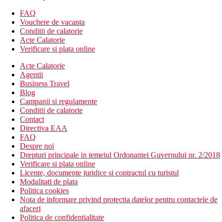
extensibila) cu chicineta utilata (cuptor cu microunde), dormitor
separat, TV/sat., telefon, seif, balcon.
FAQ
Vouchere de vacanta
Alte tipuri de camere
(daca nu se specifica altfel, camerele au
Conditii de calatorie
facilitatile de mai sus)
Acte Calatorie
Bungalou : baie/toaleta (uscator de par), living (canapea
Verificare si plata online
extensibila) cu chicineta utilata, dormitor separat, TV/sat.,
Acte Calatorie
telefon, seif, terasa.
Agentii
Divertisment
Business Travel
Blog
Program de animatie.
Campanii si regulamente
Conditii de calatorie
Mese
Contact
Directiva EAA
Bufet mic dejun.
FAQ
Despre noi
*Optiunea de a cumpara cina sub forma de bufet sau program
Drepturi principale in temeiul Ordonantei Guvernului nr. 2/2018
all-inclusive.
Verificare si plata online
Licente, documente juridice si contractul cu turistul
Plaja
Modalitati de plata
Politica cookies
Plaja populara cu nisip Playa de Fanabe cu intrare treptata in
Nota de informare privind protectia datelor pentru contactele de
mare este la aproximativ 600 m; sezlonguri si umbrele sunt
afaceri
contra cost.
Politica de confidentialitate