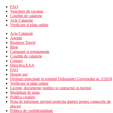
Camera dubla :
baie/toaleta (uscator de par), aer conditionat,
TV/satelit, telefon, seif, minibar, kit de bun venit, balcon sau
FAQ
terasa.
Vouchere de vacanta
Conditii de calatorie
Alte tipuri de camere
(daca nu se specifica altfel, camerele au
Acte Calatorie
facilitatile de mai sus)
Verificare si plata online
Camera dubla, vedere laterala la mare : vedere laterala la
mare.
Acte Calatorie
Suita Junior, Platinum : minibar cu set premium de bun
Agentii
venit, halat de baie, papuci, aparat de cafea Nespresso,
Business Travel
prosoape de piscina, meniu de perne.
Blog
Suita Junior, Platinum, vedere laterala la mare : vedere
Campanii si regulamente
laterala la mare.
Conditii de calatorie
Suita Junior, Platinum, vedere la mare : vedere la mare.
Contact
Directiva EAA
Divertisment
FAQ
Despre noi
Program de animatie zilnic si de seara, ocazional muzica live,
Drepturi principale in temeiul Ordonantei Guvernului nr. 2/2018
discoteca.
Verificare si plata online
Licente, documente juridice si contractul cu turistul
Mese
Modalitati de plata
Politica cookies
Mic dejun si cina tip bufet.
Nota de informare privind protectia datelor pentru contactele de
afaceri
*Optiune de cumparare a pranzului sub forma de meniu sau
Politica de confidentialitate
bufet, in functie de disponibilitatea hotelului.