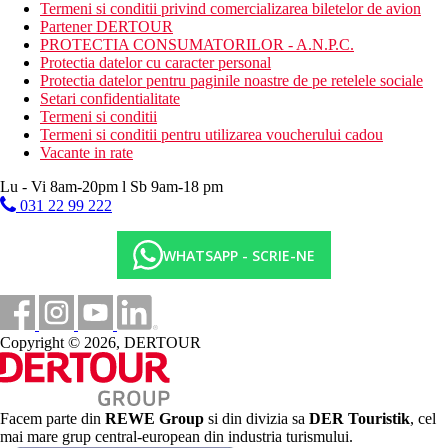
Termeni si conditii privind comercializarea biletelor de avion
Partener DERTOUR
**Optiunea de a cumpara un program all-inclusive.
PROTECTIA CONSUMATORILOR - A.N.P.C.
Protectia datelor cu caracter personal
***Pentru cina este necesara tinuta formala.
Protectia datelor pentru paginile noastre de pe retelele sociale
Setari confidentialitate
Plajă
Termeni si conditii
Plaja cu nisip din Playa de Fanabe cu o intrare treptata in
Termeni si conditii pentru utilizarea voucherului cadou
mare este la aproximativ 150 m
Vacante in rate
Sezlonguri si umbrele contra cost.
Lu - Vi 8am-20pm l Sb 9am-18 pm
Activitati sportive
Gratuit: tenis de masa
031 22 99 222
Contra cost: loc de joaca multifunctional, biliard, teren de
golf Golf Las Américas aproximativ 4 km, Golf Costa
WHATSAPP - SCRIE-NE
Adeje aproximativ 7 km
Stravovanie
Mic dejun, pranz si cina tip bufet
Gustare de dimineata si dupa-amiaza
Copyright © 2026, DERTOUR
Bauturi alcoolice si nealcoolice de productie locala
Carduri
VISA, EC/MC, AMEX, Diners Club.
Facem parte din
REWE Group
si din divizia sa
DER Touristik
, cel
mai mare grup central-european din industria turismului.