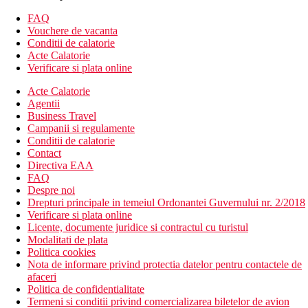
Suita, vedere la mare : dormitor separat, vedere la mare
FAQ
Divertisment
Vouchere de vacanta
Conditii de calatorie
Divertisment ocazional de seara si muzica live.
Acte Calatorie
Verificare si plata online
Mese
Mic dejun
Acte Calatorie
Agentii
Bufet mic dejun
Business Travel
Campanii si regulamente
Demipensiune
Conditii de calatorie
Contact
Mic dejun si cina tip bufet
Directiva EAA
Pentru cina este necesara tinuta formala
FAQ
Despre noi
Pensiune completa
Drepturi principale in temeiul Ordonantei Guvernului nr. 2/2018
Verificare si plata online
Mic dejun, pranz si cina tip bufet
Licente, documente juridice si contractul cu turistul
Pentru cina este necesara tinuta formala
Modalitati de plata
Politica cookies
Plaja
Nota de informare privind protectia datelor pentru contactele de
afaceri
Playa de Fanabe, o plaja cu nisip usor, cu o intrare treptata in
Politica de confidentialitate
mare, separata doar de o promenada de coasta pentru pietoni,
Termeni si conditii privind comercializarea biletelor de avion
sezlonguri si umbrele contra cost.