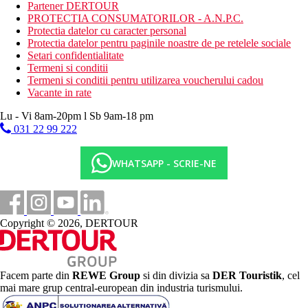
Partener DERTOUR
PROTECTIA CONSUMATORILOR - A.N.P.C.
Activitati sportive
Protectia datelor cu caracter personal
Gratuit: fitness, tenis de masa, darts, antrenament de golf.
Protectia datelor pentru paginile noastre de pe retelele sociale
Contra cost: tenis.
Setari confidentialitate
Termeni si conditii
Copii
Termeni si conditii pentru utilizarea voucherului cadou
Vacante in rate
Piscina pentru copii (optiune de aer conditionat/incalzire), sala
de jocuri, patut gratuit (la cerere).
Lu - Vi 8am-20pm l Sb 9am-18 pm
031 22 99 222
Carduri
VISA, EC/MC, AMEX, Diners Club.
WHATSAPP - SCRIE-NE
Site web
https://www.adrianhoteles.com
Handicap
Copyright © 2026, DERTOUR
La cerere DR adaptat pentru clienti cu dizabilitati.
Wellness
Centru spa hotelier Aequor Spa
Facem parte din
REWE Group
si din divizia sa
DER Touristik
, cel
Intrare de la 16 ani
mai mare grup central-european din industria turismului.
Contra cost: jacuzzi, aburi, sauna, piscina racoritoare,