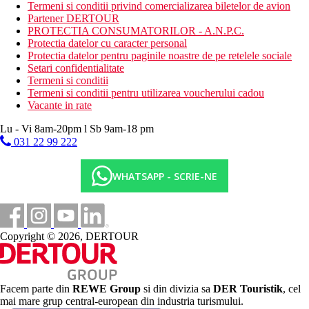
Termeni si conditii privind comercializarea biletelor de avion
terasa privata cu hamace
Partener DERTOUR
halat de baie, papuci
PROTECTIA CONSUMATORILOR - A.N.P.C.
aparat de cafea cu capsule
Protectia datelor cu caracter personal
intrare gratuita la SPA pentru persoanele cu varsta peste
Protectia datelor pentru paginile noastre de pe retelele sociale
16 ani
Setari confidentialitate
dotate similar camerelor standard
Termeni si conditii
Termeni si conditii pentru utilizarea voucherului cadou
Descrierea hotelului
Vacante in rate
receptie, 2 restaurante, spalatorie
mai multe bare
Lu - Vi 8am-20pm l Sb 9am-18 pm
piscina (sezlonguri gratuite)
031 22 99 222
coafor, spalatorie, sala de conferinte
piscina acoperita
piscina pentru copii, loc de joaca
WHATSAPP - SCRIE-NE
mini club
Descrierea plajei
nisipos
sezlonguri si umbrele contra cost
Copyright © 2026, DERTOUR
Activitati sportive
Gratuit
piscina (incalzita in functie de vreme)
Facem parte din
REWE Group
si din divizia sa
DER Touristik
, cel
sezlonguri si umbrele de soare la piscina gratuit, prosoape
mai mare grup central-european din industria turismului.
la un depozit