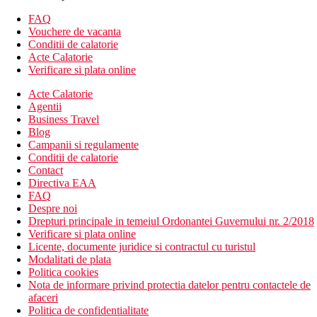
aparat de cafea cu capsule
FAQ
vedere la mare
Vouchere de vacanta
dotate similar camerelor standard
Conditii de calatorie
Acte Calatorie
Camera de familie
Verificare si plata online
cca 31 m2
sufragerie
Acte Calatorie
dormitor
Agentii
dotate similar camerelor standard
Business Travel
Blog
Junior suita
Campanii si regulamente
cca 36 m2
Conditii de calatorie
living si dormitor separat
Contact
intrare gratuita la SPA pentru persoanele cu varsta peste
Directiva EAA
16 ani
FAQ
set de produse cosmetice de lux in baie
Despre noi
halat de baie, papuci
Drepturi principale in temeiul Ordonantei Guvernului nr. 2/2018
aparat de cafea cu capsule
Verificare si plata online
vedere la mare
Licente, documente juridice si contractul cu turistul
dotate similar camerelor standard
Modalitati de plata
Politica cookies
Panoramic
Nota de informare privind protectia datelor pentru contactele de
cca 60 m2
afaceri
cu vedere la mare
Politica de confidentialitate
baie cu dus si jacuzzi