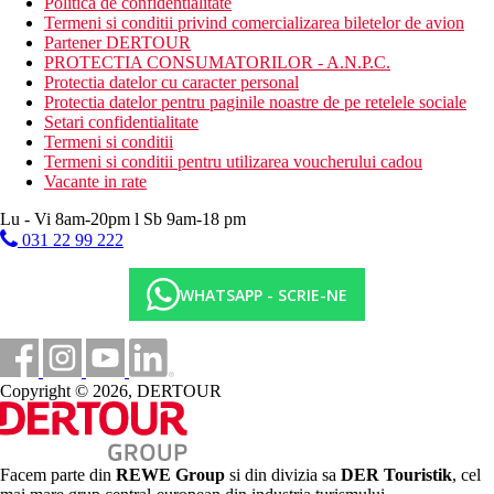
Politica de confidentialitate
Termeni si conditii privind comercializarea biletelor de avion
Partener DERTOUR
PROTECTIA CONSUMATORILOR - A.N.P.C.
Protectia datelor cu caracter personal
Protectia datelor pentru paginile noastre de pe retelele sociale
Setari confidentialitate
Termeni si conditii
Termeni si conditii pentru utilizarea voucherului cadou
Vacante in rate
Lu - Vi 8am-20pm l Sb 9am-18 pm
031 22 99 222
WHATSAPP - SCRIE-NE
Copyright © 2026, DERTOUR
Facem parte din
REWE Group
si din divizia sa
DER Touristik
, cel