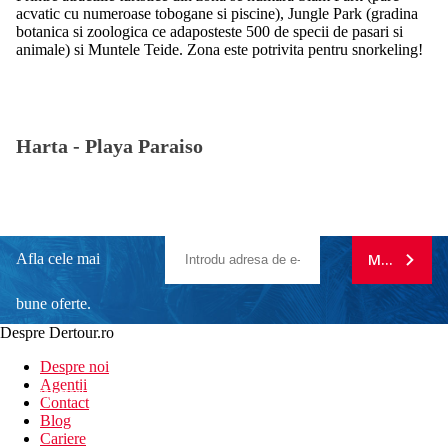
acvatic cu numeroase tobogane si piscine), Jungle Park (gradina
botanica si zoologica ce adaposteste 500 de specii de pasari si
animale) si Muntele Teide. Zona este potrivita pentru snorkeling!
Harta -
Playa Paraiso
Afla cele mai
MA ABONE
bune oferte.
Despre Dertour.ro
Inscrie-te la
Despre noi
Agentii
newsletter!
Contact
Blog
Cariere