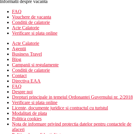
Informatii despre vacanta
FAQ
Vouchere de vacanta
Conditii de calatorie
Acte Calatorie
Verificare si plata online
Acte Calatorie
Agentii
Business Travel
Blog
Campanii si regulamente
Conditii de calatorie
Contact
Directiva EAA
FAQ
Despre noi
Drepturi principale in temeiul Ordonantei Guvernului nr. 2/2018
Verificare si plata online
Licente, documente juridice si contractul cu turistul
Modalitati de plata
Politica cookies
Nota de informare privind protectia datelor pentru contactele de
afaceri