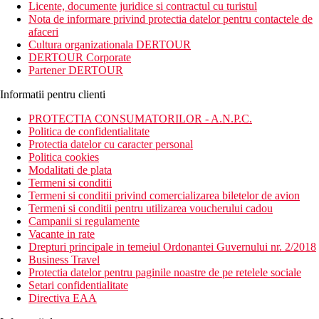
Licente, documente juridice si contractul cu turistul
Nota de informare privind protectia datelor pentru contactele de
afaceri
Cultura organizationala DERTOUR
DERTOUR Corporate
Partener DERTOUR
Informatii pentru clienti
PROTECTIA CONSUMATORILOR - A.N.P.C.
Politica de confidentialitate
Protectia datelor cu caracter personal
Politica cookies
Modalitati de plata
Termeni si conditii
Termeni si conditii privind comercializarea biletelor de avion
Termeni si conditii pentru utilizarea voucherului cadou
Campanii si regulamente
Vacante in rate
Drepturi principale in temeiul Ordonantei Guvernului nr. 2/2018
Business Travel
Protectia datelor pentru paginile noastre de pe retelele sociale
Setari confidentialitate
Directiva EAA