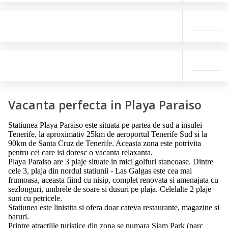
Vacanta perfecta in Playa Paraiso
Statiunea Playa Paraiso este situata pe partea de sud a insulei
Tenerife, la aproximativ 25km de aeroportul Tenerife Sud si la
90km de Santa Cruz de Tenerife. Aceasta zona este potrivita
pentru cei care isi doresc o vacanta relaxanta.
Playa Paraiso are 3 plaje situate in mici golfuri stancoase. Dintre
cele 3, plaja din nordul statiunii - Las Galgas este cea mai
frumoasa, aceasta fiind cu nisip, complet renovata si amenajata cu
sezlonguri, umbrele de soare si dusuri pe plaja. Celelalte 2 plaje
sunt cu petricele.
Statiunea este linistita si ofera doar cateva restaurante, magazine si
baruri.
Printre atractiile turistice din zona se numara Siam Park (parc