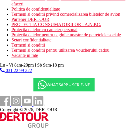
afaceri
Politica de confidentialitate
Termeni si conditii privind comercializarea biletelor de avion
Partener DERTOUR
PROTECTIA CONSUMATORILOR - A.N.P.C.
Protectia datelor cu caracter personal
Protectia datelor pentru paginile noastre de pe retelele sociale
Setari confidentialitate
Termeni si conditii
Termeni si conditii pentru utilizarea voucherului cadou
Vacante in rate
Lu - Vi 8am-20pm l Sb 9am-18 pm
031 22 99 222
WHATSAPP - SCRIE-NE
Copyright © 2026, DERTOUR