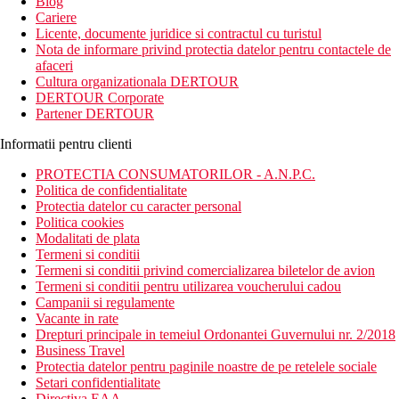
Blog
Cariere
Licente, documente juridice si contractul cu turistul
Nota de informare privind protectia datelor pentru contactele de
afaceri
Cultura organizationala DERTOUR
DERTOUR Corporate
Partener DERTOUR
Informatii pentru clienti
PROTECTIA CONSUMATORILOR - A.N.P.C.
Politica de confidentialitate
Protectia datelor cu caracter personal
Politica cookies
Modalitati de plata
Termeni si conditii
Termeni si conditii privind comercializarea biletelor de avion
Termeni si conditii pentru utilizarea voucherului cadou
Campanii si regulamente
Vacante in rate
Drepturi principale in temeiul Ordonantei Guvernului nr. 2/2018
Business Travel
Protectia datelor pentru paginile noastre de pe retelele sociale
Setari confidentialitate
Directiva EAA