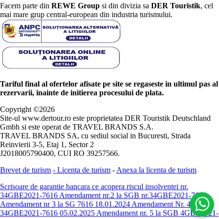
Facem parte din
REWE Group
si din divizia sa
DER Touristik
, cel
mai mare grup central-european din industria turismului.
Tariful final al ofertelor afisate pe site se regaseste in ultimul pas al
rezervarii, inainte de initierea procesului de plata.
Copyright ©
2026
Site-ul www.dertour.ro este proprietatea DER Touristik Deutschland
Gmbh si este operat de TRAVEL BRANDS S.A.
TRAVEL BRANDS SA, cu sediul social in Bucuresti, Strada
Reinvierii 3-5, Etaj 1, Sector 2
J2018005790400, CUI RO 39257566.
Brevet de turism
-
Licenta de turism
-
Anexa la licenta de turism
Scrisoare de garantie bancara ce acopera riscul insolventei nr.
34GBE2021-7616
Amendament nr.2 la SGB nr.34GBE2021-7616
Amendament nr 3 la SG 7616 18.01.2024
Amendament Nr. 4 -
34GBE2021-7616 05.02.2025
Amendament nr. 5 la SGB 4GBE2021-