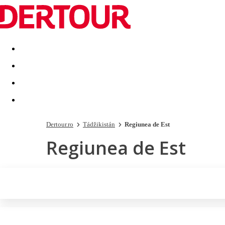
Destinatii
Vacanta perfecta
OFERTE DE NERATAT
Dertour.ro
Tádžikistán
Regiunea de Est
Regiunea de Est