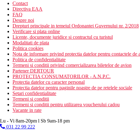
Contact
Directiva EAA
FAQ
Despre noi
Drepturi principale in temeiul Ordonantei Guvernului nr. 2/2018
Verificare si plata online
Licente, documente juridice si contractul cu turistul
Modalitati de plata
Politica cookies
Nota de informare privind protectia datelor pentru contactele de a
Politica de confidentialitate
Termeni si conditii privind comercializarea biletelor de avion
Partener DERTOUR
PROTECTIA CONSUMATORILOR - A.N.P.C.
Protectia datelor cu caracter personal
Protectia datelor pentru paginile noastre de pe retelele sociale
Setari confidentialitate
Termeni si conditii
Termeni si conditii pentru utilizarea voucherului cadou
Vacante in rate
Lu - Vi 8am-20pm l Sb 9am-18 pm
031 22 99 222