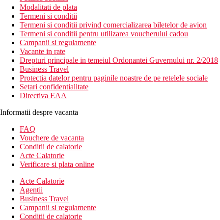
Modalitati de plata
Termeni si conditii
Termeni si conditii privind comercializarea biletelor de avion
Termeni si conditii pentru utilizarea voucherului cadou
Campanii si regulamente
Vacante in rate
Drepturi principale in temeiul Ordonantei Guvernului nr. 2/2018
Business Travel
Protectia datelor pentru paginile noastre de pe retelele sociale
Setari confidentialitate
Directiva EAA
Informatii despre vacanta
FAQ
Vouchere de vacanta
Conditii de calatorie
Acte Calatorie
Verificare si plata online
Acte Calatorie
Agentii
Business Travel
Campanii si regulamente
Conditii de calatorie