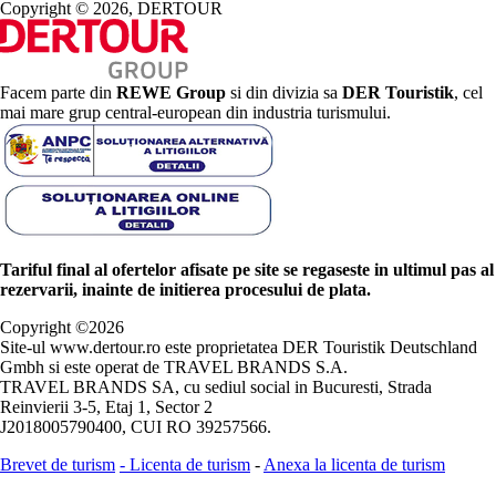
Copyright © 2026, DERTOUR
Facem parte din
REWE Group
si din divizia sa
DER Touristik
, cel
mai mare grup central-european din industria turismului.
Tariful final al ofertelor afisate pe site se regaseste in ultimul pas al
rezervarii, inainte de initierea procesului de plata.
Copyright ©
2026
Site-ul www.dertour.ro este proprietatea DER Touristik Deutschland
Gmbh si este operat de TRAVEL BRANDS S.A.
TRAVEL BRANDS SA, cu sediul social in Bucuresti, Strada
Reinvierii 3-5, Etaj 1, Sector 2
J2018005790400, CUI RO 39257566.
Brevet de turism
-
Licenta de turism
-
Anexa la licenta de turism