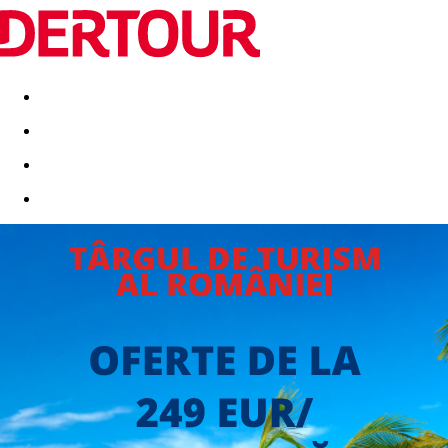
Destinatii
Vacanta perfecta
OFERTE DE NERATAT