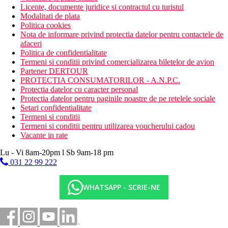
Licente, documente juridice si contractul cu turistul
Modalitati de plata
Politica cookies
Nota de informare privind protectia datelor pentru contactele de
afaceri
Politica de confidentialitate
Termeni si conditii privind comercializarea biletelor de avion
Partener DERTOUR
PROTECTIA CONSUMATORILOR - A.N.P.C.
Protectia datelor cu caracter personal
Protectia datelor pentru paginile noastre de pe retelele sociale
Setari confidentialitate
Termeni si conditii
Termeni si conditii pentru utilizarea voucherului cadou
Vacante in rate
Lu - Vi 8am-20pm l Sb 9am-18 pm
031 22 99 222
WHATSAPP - SCRIE-NE