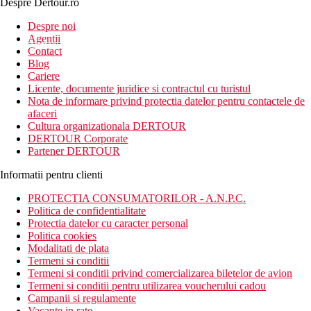
Despre Dertour.ro
Inscrie-te la
Despre noi
Agentii
newsletter!
Contact
Blog
Cariere
Licente, documente juridice si contractul cu turistul
Nota de informare privind protectia datelor pentru contactele de
afaceri
Cultura organizationala DERTOUR
DERTOUR Corporate
Partener DERTOUR
Informatii pentru clienti
PROTECTIA CONSUMATORILOR - A.N.P.C.
Politica de confidentialitate
Protectia datelor cu caracter personal
Politica cookies
Modalitati de plata
Termeni si conditii
Termeni si conditii privind comercializarea biletelor de avion
Termeni si conditii pentru utilizarea voucherului cadou
Campanii si regulamente
Vacante in rate