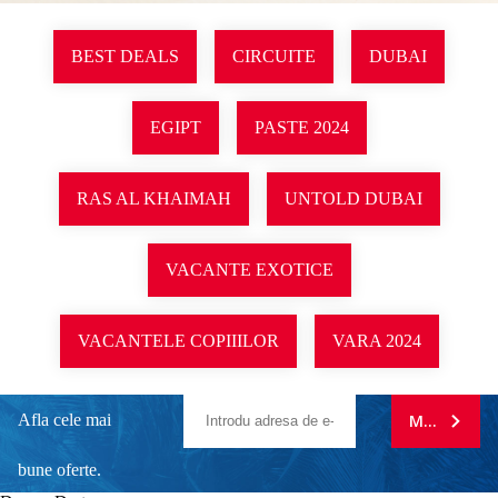
BEST DEALS
CIRCUITE
DUBAI
EGIPT
PASTE 2024
RAS AL KHAIMAH
UNTOLD DUBAI
VACANTE EXOTICE
VACANTELE COPIIILOR
VARA 2024
Afla cele mai
MA ABONE
bune oferte.