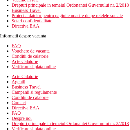
Drepturi principale in temeiul Ordonantei Guvernului nr. 2/2018
Business Travel
Protectia datelor pentru paginile noastre de pe retelele sociale
Setari confidentialitate
Directiva EAA
Informatii despre vacanta
FAQ
Vouchere de vacanta
Conditii de calatorie
Acte Calatorie
Verificare si plata online
Acte Calatorie
Agentii
Business Travel
Campanii si regulamente
Conditii de calatorie
Contact
Directiva EAA
FAQ
Despre noi
Drepturi principale in temeiul Ordonantei Guvernului nr. 2/2018
Verificare si plata online