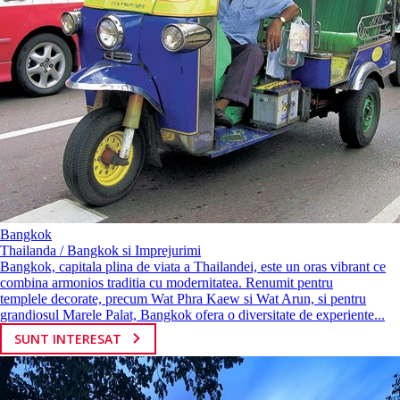
Bangkok
Thailanda / Bangkok si Imprejurimi
Bangkok, capitala plina de viata a Thailandei, este un oras vibrant ce
combina armonios traditia cu modernitatea. Renumit pentru
templele decorate, precum Wat Phra Kaew si Wat Arun, si pentru
grandiosul Marele Palat, Bangkok ofera o diversitate de experiente...
SUNT INTERESAT