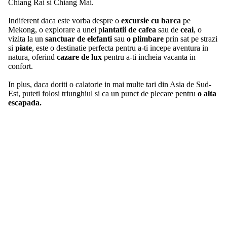
Chiang Rai si Chiang Mai.
Indiferent daca este vorba despre o
excursie cu barca
pe
Mekong, o explorare a unei p
lantatii de cafea
sau de
ceai
, o
vizita la un
sanctuar de elefanti
sau
o plimbare
prin sat pe strazi
si
piate
, este o destinatie perfecta pentru a-ti incepe aventura in
natura, oferind
cazare de lux
pentru a-ti incheia vacanta in
confort.
In plus, daca doriti o calatorie in mai multe tari din Asia de Sud-
Est, puteti folosi triunghiul si ca un punct de plecare pentru
o alta
escapada.