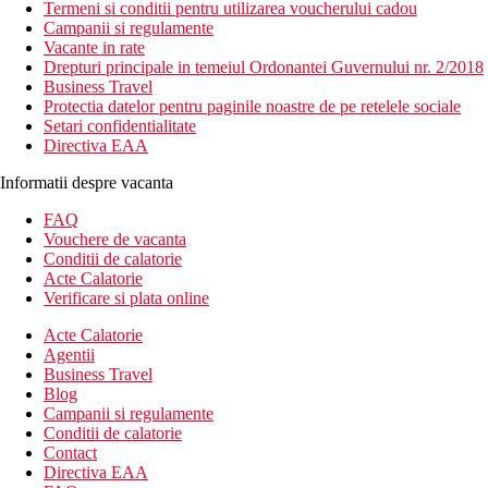
Termeni si conditii pentru utilizarea voucherului cadou
Campanii si regulamente
Vacante in rate
Drepturi principale in temeiul Ordonantei Guvernului nr. 2/2018
Business Travel
Protectia datelor pentru paginile noastre de pe retelele sociale
Setari confidentialitate
Directiva EAA
Informatii despre vacanta
FAQ
Vouchere de vacanta
Conditii de calatorie
Acte Calatorie
Verificare si plata online
Acte Calatorie
Agentii
Business Travel
Blog
Campanii si regulamente
Conditii de calatorie
Contact
Directiva EAA