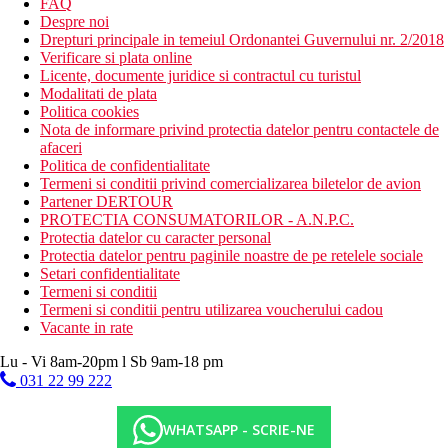
FAQ
Despre noi
Drepturi principale in temeiul Ordonantei Guvernului nr. 2/2018
Verificare si plata online
Licente, documente juridice si contractul cu turistul
Modalitati de plata
Politica cookies
Nota de informare privind protectia datelor pentru contactele de
afaceri
Politica de confidentialitate
Termeni si conditii privind comercializarea biletelor de avion
Partener DERTOUR
PROTECTIA CONSUMATORILOR - A.N.P.C.
Protectia datelor cu caracter personal
Protectia datelor pentru paginile noastre de pe retelele sociale
Setari confidentialitate
Termeni si conditii
Termeni si conditii pentru utilizarea voucherului cadou
Vacante in rate
Lu - Vi 8am-20pm l Sb 9am-18 pm
031 22 99 222
WHATSAPP - SCRIE-NE