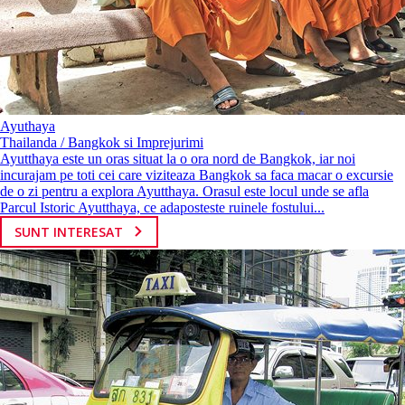
Ayuthaya
Thailanda / Bangkok si Imprejurimi
Ayutthaya este un oras situat la o ora nord de Bangkok, iar noi
incurajam pe toti cei care viziteaza Bangkok sa faca macar o excursie
de o zi pentru a explora Ayutthaya. Orasul este locul unde se afla
Parcul Istoric Ayutthaya, ce adaposteste ruinele fostului...
SUNT INTERESAT