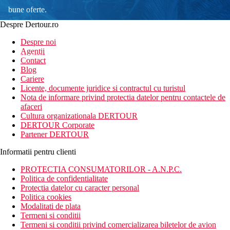
bune oferte.
Despre Dertour.ro
Inscrie-te la
Despre noi
Agentii
newsletter!
Contact
Blog
Cariere
Licente, documente juridice si contractul cu turistul
Nota de informare privind protectia datelor pentru contactele de
afaceri
Cultura organizationala DERTOUR
DERTOUR Corporate
Partener DERTOUR
Informatii pentru clienti
PROTECTIA CONSUMATORILOR - A.N.P.C.
Politica de confidentialitate
Protectia datelor cu caracter personal
Politica cookies
Modalitati de plata
Termeni si conditii
Termeni si conditii privind comercializarea biletelor de avion