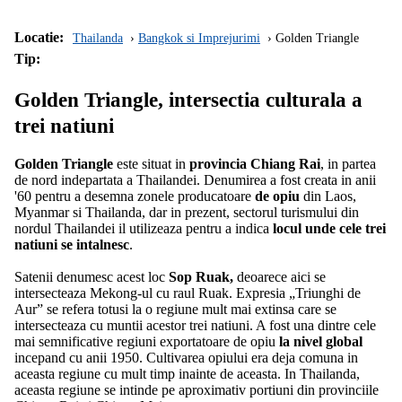
Locatie:
Thailanda
Bangkok si Imprejurimi
Golden Triangle
Tip:
Golden Triangle, intersectia culturala a
trei natiuni
Golden Triangle
este situat in
provincia Chiang Rai
, in partea
de nord indepartata a Thailandei. Denumirea a fost creata in anii
'60 pentru a desemna zonele producatoare
de opiu
din Laos,
Myanmar si Thailanda, dar in prezent, sectorul turismului din
nordul Thailandei il utilizeaza pentru a indica
locul unde cele trei
natiuni se intalnesc
.
Satenii denumesc acest loc
Sop Ruak,
deoarece aici se
intersecteaza Mekong-ul cu raul Ruak. Expresia „Triunghi de
Aur” se refera totusi la o regiune mult mai extinsa care se
intersecteaza cu muntii acestor trei natiuni. A fost una dintre cele
mai semnificative regiuni exportatoare de opiu
la nivel global
incepand cu anii 1950. Cultivarea opiului era deja comuna in
aceasta regiune cu mult timp inainte de aceasta. In Thailanda,
aceasta regiune se intinde pe aproximativ portiuni din provinciile