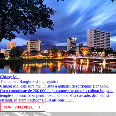
Chiang Mai
Thailanda / Bangkok si Imprejurimi
Chiang Mai este sora mai linistita a agitatiei dezordonate Bangkok.
Cu o comunitate de 200.000 de persoane este un oras culinar bogat in
temple si o buna baza pentru excursii de o zi la cascade, drumetii si
elefanti. In afara vechilor ziduri ale orasului...
SUNT INTERESAT