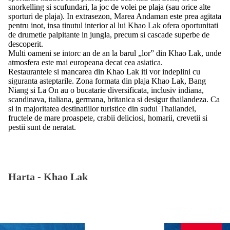
snorkelling si scufundari, la joc de volei pe plaja (sau orice alte
sporturi de plaja). In extrasezon, Marea Andaman este prea agitata
pentru inot, insa tinutul interior al lui Khao Lak ofera oportunitati
de drumetie palpitante in jungla, precum si cascade superbe de
descoperit.
Multi oameni se intorc an de an la barul „lor” din Khao Lak, unde
atmosfera este mai europeana decat cea asiatica.
Restaurantele si mancarea din Khao Lak iti vor indeplini cu
siguranta asteptarile. Zona formata din plaja Khao Lak, Bang
Niang si La On au o bucatarie diversificata, inclusiv indiana,
scandinava, italiana, germana, britanica si desigur thailandeza. Ca
si in majoritatea destinatiilor turistice din sudul Thailandei,
fructele de mare proaspete, crabii deliciosi, homarii, crevetii si
pestii sunt de neratat.
Harta -
Khao Lak