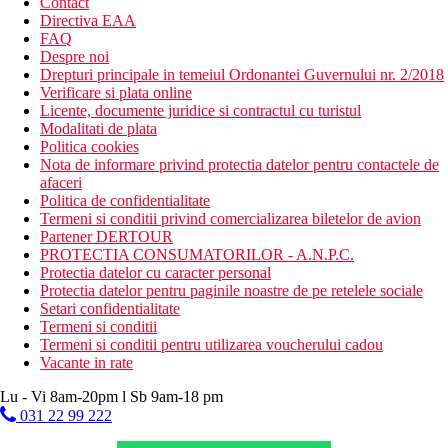
Contact
Directiva EAA
FAQ
Despre noi
Drepturi principale in temeiul Ordonantei Guvernului nr. 2/2018
Verificare si plata online
Licente, documente juridice si contractul cu turistul
Modalitati de plata
Politica cookies
Nota de informare privind protectia datelor pentru contactele de
afaceri
Politica de confidentialitate
Termeni si conditii privind comercializarea biletelor de avion
Partener DERTOUR
PROTECTIA CONSUMATORILOR - A.N.P.C.
Protectia datelor cu caracter personal
Protectia datelor pentru paginile noastre de pe retelele sociale
Setari confidentialitate
Termeni si conditii
Termeni si conditii pentru utilizarea voucherului cadou
Vacante in rate
Lu - Vi 8am-20pm l Sb 9am-18 pm
031 22 99 222