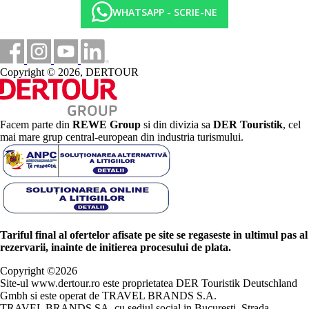
WHATSAPP - SCRIE-NE
Copyright © 2026, DERTOUR
Facem parte din
REWE Group
si din divizia sa
DER Touristik
, cel
mai mare grup central-european din industria turismului.
Tariful final al ofertelor afisate pe site se regaseste in ultimul pas al
rezervarii, inainte de initierea procesului de plata.
Copyright ©
2026
Site-ul www.dertour.ro este proprietatea DER Touristik Deutschland
Gmbh si este operat de TRAVEL BRANDS S.A.
TRAVEL BRANDS SA, cu sediul social in Bucuresti, Strada