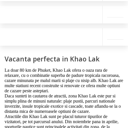
Vacanta perfecta in Khao Lak
La doar 80 km de Phuket, Khao Lak ofera o oaza rara de
relaxare, cu o combinatie superba de padure tropicala racoroasa,
cazare minunata pe malul marii si plaje cu nisip alb. Khao Lak are
multe statiuni recent construite si renovate ce ofera multe optiuni
de cazare peste asteptari.
Daca sunteti in cautarea de atractii, zona Khao Lak este pur si
simplu plina de minuni naturale: plaje pustii, parcuri nationale
inverzite, insule tropicale exotice si cascade, toate aflandu-se la o
distanta mica de numeroasele optiuni de cazare.
Atractiile din Khao Lak sunt pe placul tuturor tipurilor de
vizitatori, pe tot parcursul anului. Din noiembrie pana in aprilie,
sporturile nautice sunt principalele activitati din zona, de la