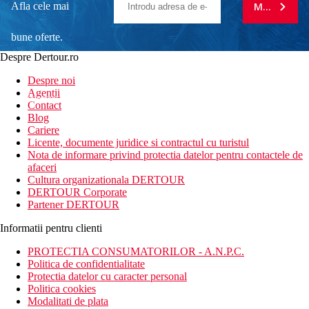
Afla cele mai
MA ABONE
bune oferte.
Despre Dertour.ro
Inscrie-te la
Despre noi
Agentii
newsletter!
Contact
Blog
Cariere
Licente, documente juridice si contractul cu turistul
Nota de informare privind protectia datelor pentru contactele de
afaceri
Cultura organizationala DERTOUR
DERTOUR Corporate
Partener DERTOUR
Informatii pentru clienti
PROTECTIA CONSUMATORILOR - A.N.P.C.
Politica de confidentialitate
Protectia datelor cu caracter personal
Politica cookies
Modalitati de plata