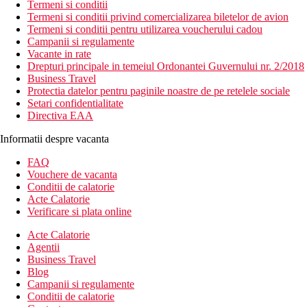
Termeni si conditii
Termeni si conditii privind comercializarea biletelor de avion
Termeni si conditii pentru utilizarea voucherului cadou
Campanii si regulamente
Vacante in rate
Drepturi principale in temeiul Ordonantei Guvernului nr. 2/2018
Business Travel
Protectia datelor pentru paginile noastre de pe retelele sociale
Setari confidentialitate
Directiva EAA
Informatii despre vacanta
FAQ
Vouchere de vacanta
Conditii de calatorie
Acte Calatorie
Verificare si plata online
Acte Calatorie
Agentii
Business Travel
Blog
Campanii si regulamente
Conditii de calatorie