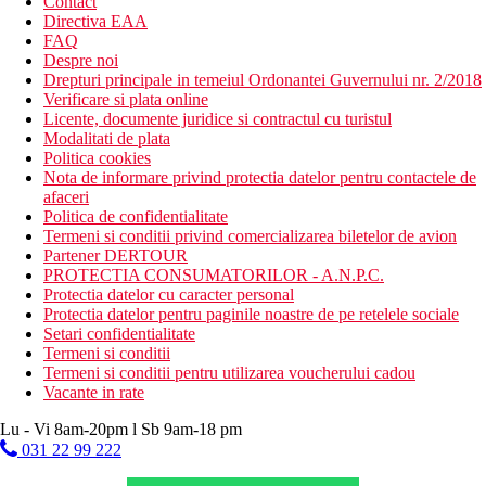
Contact
Directiva EAA
FAQ
Despre noi
Drepturi principale in temeiul Ordonantei Guvernului nr. 2/2018
Verificare si plata online
Licente, documente juridice si contractul cu turistul
Modalitati de plata
Politica cookies
Nota de informare privind protectia datelor pentru contactele de
afaceri
Politica de confidentialitate
Termeni si conditii privind comercializarea biletelor de avion
Partener DERTOUR
PROTECTIA CONSUMATORILOR - A.N.P.C.
Protectia datelor cu caracter personal
Protectia datelor pentru paginile noastre de pe retelele sociale
Setari confidentialitate
Termeni si conditii
Termeni si conditii pentru utilizarea voucherului cadou
Vacante in rate
Lu - Vi 8am-20pm l Sb 9am-18 pm
031 22 99 222