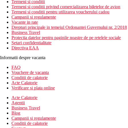
Termeni si conditii
Termeni si conditii privind comercializarea biletelor de avion
Termeni si conditii pentru utilizarea voucherului cadou
Campanii si regulamente
Vacante in rate
Drepturi principale in temeiul Ordonantei Guvernului nr. 2/2018
Business Travel
Protectia datelor pentru paginile noastre de pe retelele sociale
Setari confidentialitate
Directiva EAA
Informatii despre vacanta
FAQ
Vouchere de vacanta
Conditii de calatorie
Acte Calatorie
Verificare si plata online
Acte Calatorie
Agentii
Business Travel
Blog
Campanii si regulamente
Conditii de calatorie