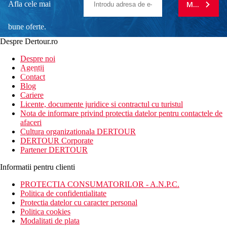
Afla cele mai
MA ABONE
bune oferte.
Despre Dertour.ro
Inscrie-te la
Despre noi
Agentii
newsletter!
Contact
Blog
Cariere
Licente, documente juridice si contractul cu turistul
Nota de informare privind protectia datelor pentru contactele de
afaceri
Cultura organizationala DERTOUR
DERTOUR Corporate
Partener DERTOUR
Informatii pentru clienti
PROTECTIA CONSUMATORILOR - A.N.P.C.
Politica de confidentialitate
Protectia datelor cu caracter personal
Politica cookies
Modalitati de plata