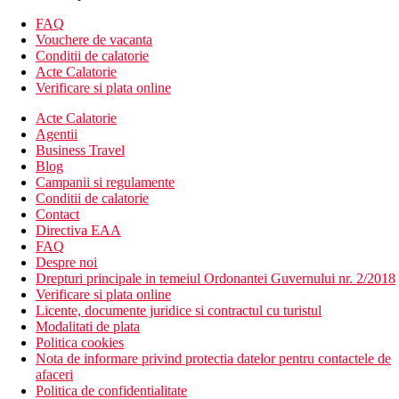
Descrierea hotelului
FAQ
Hotelul dispune de:
Vouchere de vacanta
Conditii de calatorie
receptie deschisa non stop
Acte Calatorie
bancomat
Verificare si plata online
camera de bagaje
Acte Calatorie
birou de turism
Agentii
babysitting (contra cost)
Business Travel
servicii de curatatorie (contra cost)
Blog
menaj zilnic
Campanii si regulamente
sala de conferinta
Conditii de calatorie
aer conditionat
Contact
lift
Directiva EAA
transfer de la si/sau la aeroport (contra cost)
FAQ
room service
Despre noi
serviciu de trezire
Drepturi principale in temeiul Ordonantei Guvernului nr. 2/2018
spa & centru de wellness (contra cost)
Verificare si plata online
sala de fitness
Licente, documente juridice si contractul cu turistul
5 piscine
Modalitati de plata
parcare
Politica cookies
terasa
Nota de informare privind protectia datelor pentru contactele de
gradina
afaceri
restaurante
Politica de confidentialitate
baruri