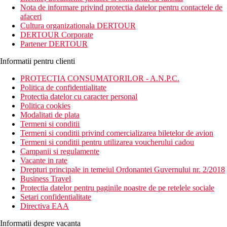
gradini luxuriante, restaurante, baruri, divertisment de seara,
Nota de informare privind protectia datelor pentru contactele de
piscina, sala de fitness.
afaceri
Cultura organizationala DERTOUR
Distanta
DERTOUR Corporate
50 m distanta de Plaja Karon
Partener DERTOUR
42 km distanta de Aeroportul International Phuket
Informatii pentru clienti
Descrierea camerei
Camerele dispun de:
PROTECTIA CONSUMATORILOR - A.N.P.C.
Politica de confidentialitate
uscator de par
Protectia datelor cu caracter personal
baie
Politica cookies
toaleta
Modalitati de plata
dus / cada
Termeni si conditii
balcon sau terasa
Termeni si conditii privind comercializarea biletelor de avion
aer conditionat controlat central
Termeni si conditii pentru utilizarea voucherului cadou
aparat pentru preparare ceai / cafea
Campanii si regulamente
halat de baie
Vacante in rate
papuci de casa
Drepturi principale in temeiul Ordonantei Guvernului nr. 2/2018
lenjerie de pat
Business Travel
Wifi
Protectia datelor pentru paginile noastre de pe retelele sociale
minibar
Setari confidentialitate
telefon
Directiva EAA
TV prin satelit
seif
Informatii despre vacanta