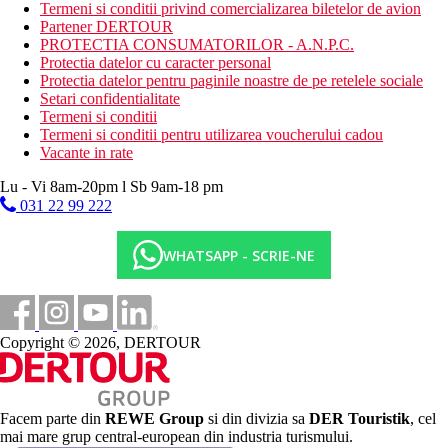
Termeni si conditii privind comercializarea biletelor de avion
club pentru copii
Partener DERTOUR
teren de joaca pentru copii
PROTECTIA CONSUMATORILOR - A.N.P.C.
bar langa piscina
Protectia datelor cu caracter personal
Descrierea plajei
Protectia datelor pentru paginile noastre de pe retelele sociale
plaja cu nisip
Setari confidentialitate
Termeni si conditii
Activitati sportive gratuite
Termeni si conditii pentru utilizarea voucherului cadou
plaja
Vacante in rate
divertisment de seara
teren de joaca pentru copii
Lu - Vi 8am-20pm l Sb 9am-18 pm
biliard
031 22 99 222
sauna
fitness
WHATSAPP - SCRIE-NE
Activitati sportive contra cost
inchiriere de biciclete
masaj
spa & centru de wellness
Copyright © 2026, DERTOUR
Dieta
5 restaurante - ce servesc preparate culinare cu specific
local si international
bar langa piscina
Facem parte din
REWE Group
si din divizia sa
DER Touristik
, cel
bar
mai mare grup central-european din industria turismului.