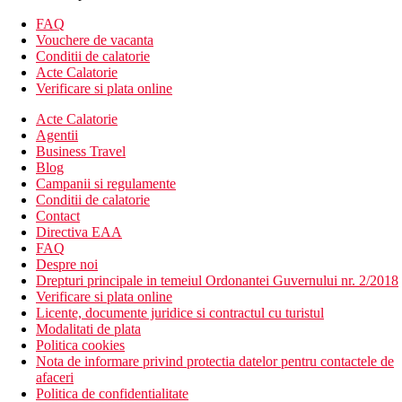
sala de conferinta (contra cost)
FAQ
business centre (contra cost)
Vouchere de vacanta
piscina exterioara cu jacuzzi
Conditii de calatorie
piscina pentru copii
Acte Calatorie
manaj zilnic
Verificare si plata online
receptie deschisa non stop
Acte Calatorie
camera de bagaje
Agentii
serviciu de trezire
Business Travel
lift
Blog
transfer de la si/sau la aeroport (contra cost)
Campanii si regulamente
parcare
Conditii de calatorie
parcare pentru persoane cu handicap
Contact
Wifi
Directiva EAA
schimb valutar
FAQ
servicii de spalatorie (contra cost)
Despre noi
curatatorie chimica (contra cost)
Drepturi principale in temeiul Ordonantei Guvernului nr. 2/2018
gradina
Verificare si plata online
restaurant
Licente, documente juridice si contractul cu turistul
bar langa piscina
Modalitati de plata
aer conditionat
Politica cookies
Descrierea plajei
Nota de informare privind protectia datelor pentru contactele de
plaja cu nisip este la aproximativ 400 de metri de hotel
afaceri
este posibil sa utilizati transferul gratuit de la hotel la plaja
Politica de confidentialitate