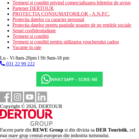
Termeni si conditii privind comercializarea biletelor de avion
Activitati sportive gratuite
Partener DERTOUR
plaja
PROTECTIA CONSUMATORILOR - A.N.P.C.
Protectia datelor cu caracter personal
Activitati sportive contra cost
Protectia datelor pentru paginile noastre de pe retelele sociale
masaj
Setari confidentialitate
biliard
Termeni si conditii
Termeni si conditii pentru utilizarea voucherului cadou
Dieta
Vacante in rate
inclus in pret: mic dejun
restaurante si baruri: restaurant Andakira care ofera
Lu - Vi 8am-20pm l Sb 9am-18 pm
preparate cu specific international si thailandez (7:00-
031 22 99 222
23:00), bar in hol (8:00-20:00), bar la piscina (8:00-20:00)
Categoria oficiala
WHATSAPP - SCRIE-NE
4 stele
Site web
https://andakirapatong.andakiragroup.com/
Copyright © 2026, DERTOUR
Important
Pentru sosiri incepand cu data de 01.05.2025 este obligatoriu ca
turistii sa completeze un formular cu MAXIM 3 zile inainte de
Facem parte din
REWE Group
si din divizia sa
DER Touristik
, cel
plecare, in urma acestuia se va genera un cod QR necesar la
mai mare grup central-european din industria turismului.
intrarea in tara. Completarea se va face accesand : TDAC Portal: