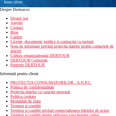
bune oferte.
Despre Dertour.ro
Inscrie-te la
Despre noi
Agentii
newsletter!
Contact
Blog
Cariere
Licente, documente juridice si contractul cu turistul
Nota de informare privind protectia datelor pentru contactele de
afaceri
Cultura organizationala DERTOUR
DERTOUR Corporate
Partener DERTOUR
Informatii pentru clienti
PROTECTIA CONSUMATORILOR - A.N.P.C.
Politica de confidentialitate
Protectia datelor cu caracter personal
Politica cookies
Modalitati de plata
Termeni si conditii
Termeni si conditii privind comercializarea biletelor de avion
Termeni si conditii pentru utilizarea voucherului cadou