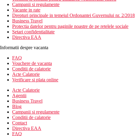
Campanii si regulamente
Vacante in rate
Drepturi principale in temeiul Ordonantei Guvernului nr. 2/2018
Business Travel
Protectia datelor pentru paginile noastre de pe retelele sociale
Setari confidentialitate
Directiva EAA
Informatii despre vacanta
FAQ
Vouchere de vacanta
Conditii de calatorie
Acte Calatorie
Verificare si plata online
Acte Calatorie
Agentii
Business Travel
Blog
Campanii si regulamente
Conditii de calatorie
Contact
Directiva EAA
FAQ