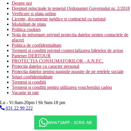
Despre noi
Drepturi principale in temeiul Ordonantei Guvernului nr. 2/2018
Verificare si plata online
Licente, documente juridice si contractul cu turistul
Modalitati de plata
Politica cookies
Nota de informare privind protectia datelor pentru contactele de
afaceri
Politica de confidentialitate
Termeni si conditii privind comercializarea biletelor de avion
Partener DERTOUR
PROTECTIA CONSUMATORILOR - A.N.P.C.
Protectia datelor cu caracter personal
Protectia datelor pentru paginile noastre de pe retelele sociale
Setari confidentialitate
Termeni si conditii
Termeni si conditii pentru utilizarea voucherului cadou
Vacante in rate
Lu - Vi 8am-20pm l Sb 9am-18 pm
031 22 99 222
WHATSAPP - SCRIE-NE