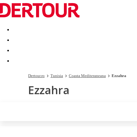
Destinatii
Vacanta perfecta
OFERTE DE NERATAT
Dertour.ro
Tunisia
Coasta Mediteraneana
Ezzahra
Ezzahra