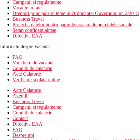
Campanii si regulamente
Vacante in rate
Drepturi principale in temeiul Ordonantei Guvernului nr. 2/2018
Business Travel
Protectia datelor pentru paginile noastre de pe retelele sociale
Setari confidentialitate
Directiva EAA
Informatii despre vacanta
FAQ
Vouchere de vacanta
Conditii de calatorie
Acte Calatorie
Verificare si plata online
Acte Calatorie
Agentii
Business Travel
Campanii si regulamente
Conditii de calatorie
Contact
Directiva EAA
FAQ
Despre noi