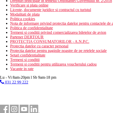
Drepturi principale in temeiul Ordonantei Guvernului nr. 2/2018
Verificare si plata online
Licente, documente juridice si contractul cu turistul
Modalitati de plata
Politica cookies
Nota de informare privind protectia datelor pentru contactele de a
Politica de confidentialitate
Termeni si conditii privind comercializarea biletelor de avion
Partener DERTOUR
PROTECTIA CONSUMATORILOR - A.N.P.C.
Protectia datelor cu caracter personal
Protectia datelor pentru paginile noastre de pe retelele sociale
Setari confidentialitate
Termeni si conditii
Termeni si conditii pentru utilizarea voucherului cadou
Vacante in rate
Lu - Vi 8am-20pm l Sb 9am-18 pm
031 22 99 222