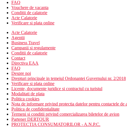
FAQ
Descrierea hotelului
Vouchere de vacanta
Hotelul dispune de:
Conditii de calatorie
Acte Calatorie
hol de intrare cu receptie
Verificare si plata online
restaurant principal
Acte Calatorie
snack bar
Agentii
3 baruri
Business Travel
Wi-Fi (gratuit la receptie)
Campanii si regulamente
magazine
Conditii de calatorie
coafor
Contact
sala de conferinte
Directiva EAA
2 piscine (sezlonguri, umbrele si prosoape gratuite)
FAQ
piscina pentru copii
Despre noi
parc acvatic (in sectiunea Royal & Resort)
Drepturi principale in temeiul Ordonantei Guvernului nr. 2/2018
mini club (pentru copii 4-12 ani)
Verificare si plata online
loc de joaca
Licente, documente juridice si contractul cu turistul
discoteca
Modalitati de plata
Descrierea plajei
Politica cookies
plaja cu nisip
Nota de informare privind protectia datelor pentru contactele de a
sezlonguri, umbrele si prosoape gratuite
Politica de confidentialitate
bar pe plaja
Termeni si conditii privind comercializarea biletelor de avion
Partener DERTOUR
Activitati sportive gratuite
PROTECTIA CONSUMATORILOR - A.N.P.C.