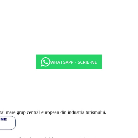
WHATSAPP - SCRIE-NE
0-10.30 mic dejun tarziu, 12.30-14.30 pranz tip bufet, 18.30-21.00 cina t
mai mare grup central-european din industria turismului.
cina