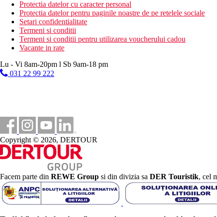
programe de animatie
Protectia datelor cu caracter personal
programe de seara
Protectia datelor pentru paginile noastre de pe retelele sociale
tenis de masa
Setari confidentialitate
volei pe plaja
Termeni si conditii
darts
Termeni si conditii pentru utilizarea voucherului cadou
bocce
Vacante in rate
polo pe apa
gimnastica acvatica
Lu - Vi 8am-20pm l Sb 9am-18 pm
baschet
031 22 99 222
aerobic
table
jocuri de carti
Activitati sportive contra cost
Centru SPA
baie turceasca si sauna
Copyright © 2026, DERTOUR
masaje
sporturi acvatice pe plaja
Masa
Restaurant principal: 07.00-10.00 mic dejun tip bufet, 10.0
Facem parte din
REWE Group
si din divizia sa
DER Touristik
, cel 
non-alcoolice servite la micul dejun, bufet pentru copii la 
Snack bar pe terasa: 11.30-16.00 bauturi racoritoare
Lobby bar: 10.00–01.00, 16.30–17.30 cafea, ceai
Bar langa piscina: 10.00-24.00