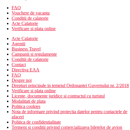
Descrierea hotelului
FAQ
Hotelul dispune de:
Vouchere de vacanta
Conditii de calatorie
Wifi
Acte Calatorie
aer conditionat
Verificare si plata online
servicii de curatatorie
Acte Calatorie
sala de fitness
Agentii
bar pe plaja
Business Travel
bar langa piscina
Campanii si regulamente
room service
Conditii de calatorie
Wi-Fi
Contact
servicii medicale
Directiva EAA
3 restaurante
FAQ
facilitati pentru persoane cu dizabilitati
Despre noi
Descrierea plajei
Drepturi principale in temeiul Ordonantei Guvernului nr. 2/2018
plaja cu nisip
Verificare si plata online
sezlonguri si umbrele de soare (gratuite)
Licente, documente juridice si contractul cu turistul
Modalitati de plata
Activitati sportive gratuite
Politica cookies
plaja
Nota de informare privind protectia datelor pentru contactele de
sauna
afaceri
baie turceasca
Politica de confidentialitate
discoteca
Termeni si conditii privind comercializarea biletelor de avion