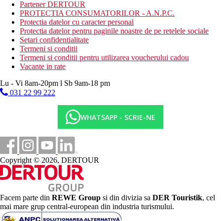
tenis de masa
Partener DERTOUR
fitness
PROTECTIA CONSUMATORILOR - A.N.P.C.
aerobic
Protectia datelor cu caracter personal
tobogane
Protectia datelor pentru paginile noastre de pe retelele sociale
volei
Setari confidentialitate
darts
Termeni si conditii
bocha
Termeni si conditii pentru utilizarea voucherului cadou
muzica live
Vacante in rate
baschet
aqua aerobic
Lu - Vi 8am-20pm l Sb 9am-18 pm
031 22 99 222
Activitati sportive contra cost
billard
WHATSAPP - SCRIE-NE
sporturi nautice
masaj
Masa
3 restaurante - ce servesc preparate culinare cu specific
Copyright © 2026, DERTOUR
local si international
3 baruri
Categoria oficiala
4 stele
Facem parte din
REWE Group
si din divizia sa
DER Touristik
, cel
mai mare grup central-european din industria turismului.
Distanţe