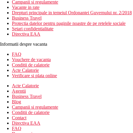
Campanii si regulamente
Vacante in rate
Drepturi principale in temeiul Ordonantei Guvernului nr. 2/2018
Business Travel
Protectia datelor pentru paginile noastre de pe retelele sociale
Setari confidentialitate
Directiva EAA
Informatii despre vacanta
FAQ
Vouchere de vacanta
Conditii de calatorie
Acte Calatorie
Verificare si plata online
Acte Calatorie
Agentii
Business Travel
Blog
Campanii si regulamente
Conditii de calatorie
Contact
Directiva EAA
FAQ