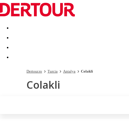
Destinatii
Vacanta perfecta
OFERTE DE NERATAT
Dertour.ro
Turcia
Antalya
Colakli
Colakli