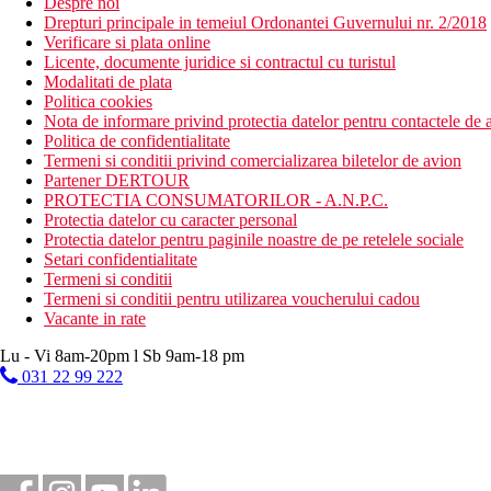
Despre noi
Drepturi principale in temeiul Ordonantei Guvernului nr. 2/2018
Verificare si plata online
Licente, documente juridice si contractul cu turistul
Modalitati de plata
Politica cookies
Nota de informare privind protectia datelor pentru contactele de a
Politica de confidentialitate
Termeni si conditii privind comercializarea biletelor de avion
Partener DERTOUR
PROTECTIA CONSUMATORILOR - A.N.P.C.
Protectia datelor cu caracter personal
Protectia datelor pentru paginile noastre de pe retelele sociale
Setari confidentialitate
Termeni si conditii
Termeni si conditii pentru utilizarea voucherului cadou
Vacante in rate
Lu - Vi 8am-20pm l Sb 9am-18 pm
031 22 99 222