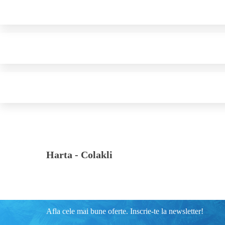
Harta -
Colakli
Afla cele mai bune oferte. Inscrie-te la newsletter!