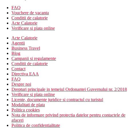
balcon
FAQ
Vouchere de vacanta
Alte tipuri de camere (daca nu este specificat altfel, camerele
Conditii de calatorie
sunt dotate cu facilitatile mentionate mai sus):
Acte Calatorie
Verificare si plata online
Camera de familie, 2 dormitoare, partea spre mare: 2
incaperi separate prin usi glisante, orientata spre mare;
Acte Calatorie
intr-o camera se afla un pat dublu, iar in cealalta 2
Agentii
canapele.
Business Travel
Camera de familie, 2 dormitoare: 2 incaperi separate prin
Blog
usi glisante; intr-o camera se afla un pat dublu, iar in
Campanii si regulamente
cealalta 2 canapele.
Conditii de calatorie
Contact
Descrierea hotelului
Directiva EAA
Hotelul dispune de:
FAQ
Despre noi
hol de intrare cu receptie
Drepturi principale in temeiul Ordonantei Guvernului nr. 2/2018
restaurant principal
Verificare si plata online
3 restaurante à la carte (specific turcesc, italian, oriental;
Licente, documente juridice si contractul cu turistul
rezervare necesara; 1 vizita gratuita/sejur)
Modalitati de plata
snack bar
Politica cookies
4 baruri
Nota de informare privind protectia datelor pentru contactele de
sala de conferinte
afaceri
discoteca
Politica de confidentialitate
Wi-Fi (gratuit)