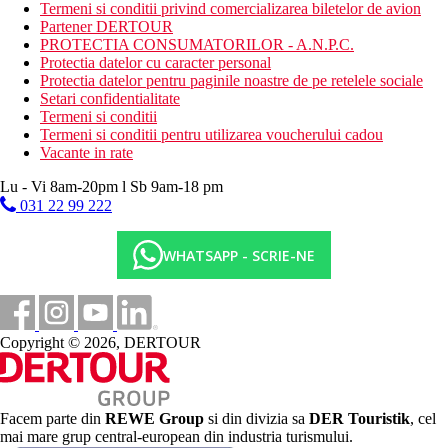
Termeni si conditii privind comercializarea biletelor de avion
magazine
Partener DERTOUR
salon de infrumusetare
PROTECTIA CONSUMATORILOR - A.N.P.C.
amfiteatru
Protectia datelor cu caracter personal
3 piscine
Protectia datelor pentru paginile noastre de pe retelele sociale
aquapark (11 tobogane pentru copii si adulti, dintre care 1
Setari confidentialitate
doar pentru copii)
Termeni si conditii
piscina interioara incalzita
Termeni si conditii pentru utilizarea voucherului cadou
piscina pentru copii cu tobogane
Vacante in rate
loc de joaca pentru copii
miniclub (pentru copii intre 4 si 12 ani)
Lu - Vi 8am-20pm l Sb 9am-18 pm
Descrierea plajei
031 22 99 222
plaja cu nisip
sezlonguri, umbrele, saltele si prosoape gratuite
WHATSAPP - SCRIE-NE
bar pe plaja
Activitati sportive gratuite
programe de animatie
spectacole de seara si muzica live
Copyright © 2026, DERTOUR
tenis de masa
terenuri de tenis (iluminarea si echipamentul contra cost)
boccia
aerobic
Facem parte din
REWE Group
si din divizia sa
DER Touristik
, cel
baschet
mai mare grup central-european din industria turismului.
gimnastica in apa