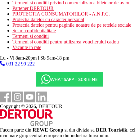
Termeni si conditii privind comercializarea biletelor de avion
piscina comuna, 1x pe sejur utilizare gratuita a
Partener DERTOUR
restaurantului Steak Houe A la Carte cu rezervare, aprox.
PROTECTIA CONSUMATORILOR - A.N.P.C.
30 m2.
Protectia datelor cu caracter personal
Suita Senior: mai spatioasa, living si dormitor, aprox. 50
Protectia datelor pentru paginile noastre de pe retelele sociale
m2.
Setari confidentialitate
Termeni si conditii
Descrierea hotelului
Termeni si conditii pentru utilizarea voucherului cadou
Hotelul dispune de:
Vacante in rate
224 de camere pe o suprafata de 83.000 m2
hol cu ​​receptie
Lu - Vi 8am-20pm l Sb 9am-18 pm
receptie principala
031 22 99 222
3 restaurante à la carte (Teppanyaki, Steak House,
Mediteranean - 1 vizita gratuita per sejur pentru anumite
tipuri de camere)
WHATSAPP - SCRIE-NE
bar cu pian
patiserie
bar la piscina
bar BOHO pe plaja
bar Blue
Copyright © 2026, DERTOUR
piscina principala
piscina de relaxare
sezlonguri si umbrele gratuite langa piscina
prosoape gratuite pentru piscina,
Facem parte din
REWE Group
si din divizia sa
DER Touristik
, cel
inchiriere auto (contra cost)
mai mare grup central-european din industria turismului.
room service (contra cost)