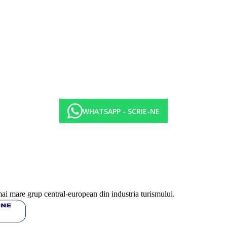
arziu (10:00-10:30), pranz (12:30-14:00), cina (19:00-21:00), cina de no
ur 7 nopti
:00), ceai si prajituri (16:00-17:00)
WHATSAPP - SCRIE-NE
eme - clatite turcesti umplute (11:00-16:00), bauturi racoritoare si bere
in (09:00-00:00)
 local (10:30-02:00)
mai mare grup central-european din industria turismului.
 sus pot fi afectate de introducerea unor eventuale masuri de igiena sau an