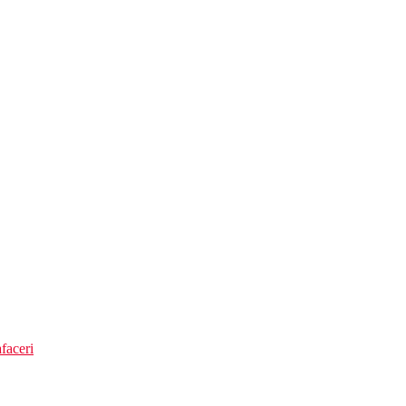
ina, bar pe plaja, disco bar)
ate)
ntr-un pasaj subteran direct din hotel
faceri
re)