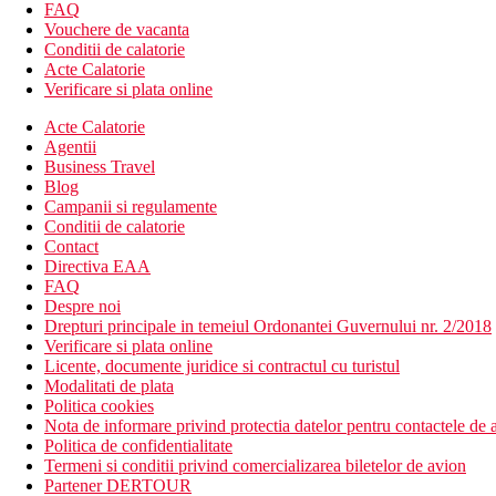
4 baruri (Service bar - in restaurantul principal, bar la pisc
FAQ
Cafeneaua Benjamin
Vouchere de vacanta
2 piscine exterioare
Conditii de calatorie
Piscina pentru copii si tobogan (in functiune la orele select
Acte Calatorie
Club pentru copii (4-12 ani)
Verificare si plata online
2 sali de conferinte
Acte Calatorie
serviciu de spalatorie (contra cost)
Agentii
servicii de coafor (contra cost)
Business Travel
inchiriere de masini (contra cost)
Blog
Descrierea plajei
Campanii si regulamente
Plaja cu nisip si pietris la cca 50 m de hotel, accesibila pri
Conditii de calatorie
Sezlonguri si umbrele gratuite
Contact
Prosoape gratuite pentru un depozit rambursabil
Directiva EAA
Bar pe plaja ca parte a All Inclusive
FAQ
Despre noi
Activitati sportive gratuite
Drepturi principale in temeiul Ordonantei Guvernului nr. 2/2018
Tenis de masa
Verificare si plata online
program zilnic de animatie sportiva
Licente, documente juridice si contractul cu turistul
aerobic
Modalitati de plata
Bocca
Politica cookies
centru de fitness
Nota de informare privind protectia datelor pentru contactele de a
Camera de relaxare
Politica de confidentialitate
piscina interioara (deschisa in functie de conditiile exterioa
Termeni si conditii privind comercializarea biletelor de avion
Partener DERTOUR