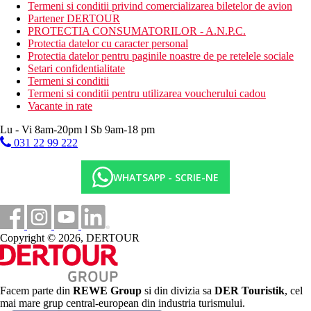
Termeni si conditii privind comercializarea biletelor de avion
Wellness
Partener DERTOUR
Gratuit: baie turceasca (intrare), sauna, aburi
PROTECTIA CONSUMATORILOR - A.N.P.C.
Contra cost: proceduri SPA, masaje
Protectia datelor cu caracter personal
Protectia datelor pentru paginile noastre de pe retelele sociale
Mese
Setari confidentialitate
Ultra all inclusive
Termeni si conditii
Mic dejun, pranz si cina tip bufet
Termeni si conditii pentru utilizarea voucherului cadou
Posibilitate de cina intr-un restaurant a la carte (rezervare
Vacante in rate
necesara, 1x pe sejur)
Bauturi alcoolice si nealcoolice turnate de productie locala
Lu - Vi 8am-20pm l Sb 9am-18 pm
+ bauturi selectate din import (24 de ore pe zi)
031 22 99 222
Cafea de dupa-amiaza, ceai si desert
Gustare usoara in timpul zilei, supa de la miezul noptii
Minibar alimentat zilnic cu bauturi racoritoare
WHATSAPP - SCRIE-NE
Categoria oficiala
5 stele
Copyright © 2026, DERTOUR
Distanţe
8 km
Centrul orasului
Facem parte din
REWE Group
si din divizia sa
DER Touristik
, cel
mai mare grup central-european din industria turismului.
180 m