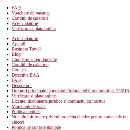
restaurant a la carte
lobby bar
FAQ
sala de conferinte
Vouchere de vacanta
coafor
Conditii de calatorie
magazine
Acte Calatorie
o piscina de relaxare
Verificare si plata online
o piscina cu tobogane
Acte Calatorie
o piscina pentru copii
Agentii
un bar langa piscina
Business Travel
o terasa la soare cu sezlonguri, umbrele si saltele gratuite,
Blog
prosoape contra cost
Campanii si regulamente
Descrierea plajei
Conditii de calatorie
Plaja cu nisip si pietricele este la aproximativ 180 m de
Contact
hotel (separata de drum de coasta, acces prin pasaj
Directiva EAA
subteran privat)
FAQ
Sezlonguri si umbrele gratuite
Despre noi
Bar pe plaja
Drepturi principale in temeiul Ordonantei Guvernului nr. 2/2018
Dusuri si toalete
Verificare si plata online
Licente, documente juridice si contractul cu turistul
Oferta sportiva
Modalitati de plata
Gratuit: aerobic, volei, baschet, fotbal, polo pe apa, tenis
Politica cookies
(iluminat si echipament contra cost), darts, tenis de masa,
Nota de informare privind protectia datelor pentru contactele de
fitness
afaceri
Contra cost: biliard, sporturi nautice pe plaja
Politica de confidentialitate