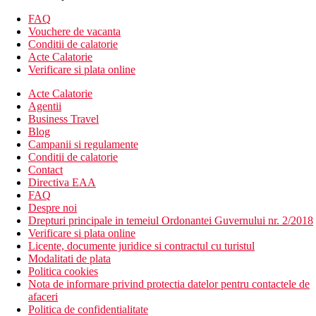
Sezlonguri, umbrele, prosoape gratuite. Bar si snack bar
pe plaja
FAQ
Vouchere de vacanta
Oferta sportiva
Conditii de calatorie
Gratuit: tenis de masa, darts, volei pe plaja, fitness,
Acte Calatorie
activitati de animatie
Verificare si plata online
Contra cost: sporturi nautice
Acte Calatorie
Wellness
Agentii
Gratuit: baie turceasca, sauna
Business Travel
Contra cost: masaje si alte tratamente spa
Blog
Campanii si regulamente
Mese
Conditii de calatorie
All Inclusive
Contact
Mic dejun, pranz si cina tip bufet
Directiva EAA
Mic dejun tip bufet tarziu
FAQ
Cafea, ceai, biscuiti si prajituri in timpul zilei
Despre noi
Inghetata in timpul zilei
Drepturi principale in temeiul Ordonantei Guvernului nr. 2/2018
Diverse gustari in timpul zilei (kebab, nuggets, pide, fructe
Verificare si plata online
si salate, hamburgeri, gözleme, spaghete, pizza etc.
Licente, documente juridice si contractul cu turistul
Bufet de noapte (22:00 - 07:00)
Modalitati de plata
1x pe saptamana posibilitatea de a lua masa intr-un
Politica cookies
restaurant a la carte.
Nota de informare privind protectia datelor pentru contactele de
Bauturi alcoolice si nealcoolice de productie locala 24 de
afaceri
ore pe zi.
Politica de confidentialitate