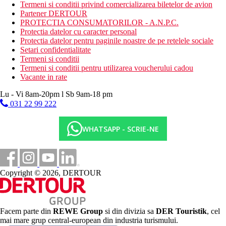
Termeni si conditii privind comercializarea biletelor de avion
Categoria oficiala
Partener DERTOUR
5 stele
PROTECTIA CONSUMATORILOR - A.N.P.C.
Protectia datelor cu caracter personal
Distanţe
Protectia datelor pentru paginile noastre de pe retelele sociale
Setari confidentialitate
Termeni si conditii
50 m
Termeni si conditii pentru utilizarea voucherului cadou
Distanta pana la plaja
Vacante in rate
100 m
Lu - Vi 8am-20pm l Sb 9am-18 pm
Baruri/pub-uri
031 22 99 222
100 m
Magazine
WHATSAPP - SCRIE-NE
1,7 km
Club de noapte
100 m
Copyright © 2026, DERTOUR
Restaurant
15 km
Centru turistic
Facem parte din
REWE Group
si din divizia sa
DER Touristik
, cel
109 km
mai mare grup central-european din industria turismului.