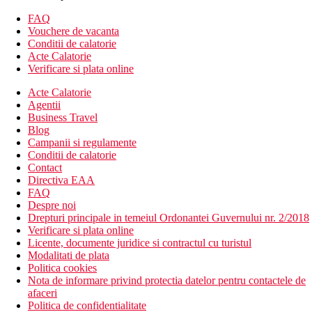
mai multe baruri
discoteca
FAQ
coafeza
Vouchere de vacanta
internet cafe
Conditii de calatorie
magazine
Acte Calatorie
mini club
Verificare si plata online
loc de joaca
Acte Calatorie
piscina in aer liber
Agentii
piscina pentru copii
Business Travel
Descrierea plajei
Blog
nisipos
Campanii si regulamente
sezlonguri; umbrele si prosoape gratuite
Conditii de calatorie
bar pe plaja
Contact
Directiva EAA
Activitati gratuite
FAQ
programe ocazionale de animatie
Despre noi
animatie de seara
Drepturi principale in temeiul Ordonantei Guvernului nr. 2/2018
4 terenuri de tenis (iluminat si echipament contra cost)
Verificare si plata online
darts
Licente, documente juridice si contractul cu turistul
tenis de masa
Modalitati de plata
fitness
Politica cookies
mini-golf
Nota de informare privind protectia datelor pentru contactele de
volei pe plaja
afaceri
aerobic
Politica de confidentialitate