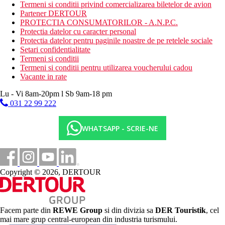
baie turceasca (proceduri contra cost)
Termeni si conditii privind comercializarea biletelor de avion
Partener DERTOUR
Activitati contra cost
PROTECTIA CONSUMATORILOR - A.N.P.C.
sporturi acvatice pe plaja
Protectia datelor cu caracter personal
wellness
Protectia datelor pentru paginile noastre de pe retelele sociale
masa de biliard
Setari confidentialitate
bowling
Termeni si conditii
Termeni si conditii pentru utilizarea voucherului cadou
Mese
Vacante in rate
ULTRA All Inclusive: 24 de ore; include micul dejun;
pranzuri si cine tip bufet; gustari usoare in timpul zilei;
Lu - Vi 8am-20pm l Sb 9am-18 pm
cafea/ceai de dupa-amiaza si produse de patiserie; cantitate
031 22 99 222
nelimitata de bauturi racoritoare imbuteliate si bauturi
alcoolice de productie locala si bauturi selectate din
import.
WHATSAPP - SCRIE-NE
Categoria oficiala
5 stele
Copyright © 2026, DERTOUR
Distanţe
7 km
Magazine
Facem parte din
REWE Group
si din divizia sa
DER Touristik
, cel
mai mare grup central-european din industria turismului.
0 m