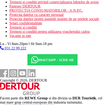
Activitati sportive gratuite
Termeni si conditii privind comercializarea biletelor de avion
programe de animatie de zi si de seara
Partener DERTOUR
fitness (doar pentru 16+)
PROTECTIA CONSUMATORILOR - A.N.P.C.
teren de tenis (echipament gratuit)
Protectia datelor cu caracter personal
mini-golf
Protectia datelor pentru paginile noastre de pe retelele sociale
biliard
Setari confidentialitate
tenis de masa
Termeni si conditii
aerobic
Termeni si conditii pentru utilizarea voucherului cadou
Vacante in rate
Activitati sportive contra cost
masaje si proceduri in centrul SPA
Lu - Vi 8am-20pm l Sb 9am-18 pm
sauna
031 22 99 222
baie turceasca
Dieta
WHATSAPP - SCRIE-NE
All Inclusive:
09.00-01.00
mic dejun, pranz si cina tip bufet
brunch
Copyright © 2026, DERTOUR
cafea/ceai dupa-amiaza si produse de patiserie locale
cantitate nelimitata de bauturi nealcoolice si alcoolice
imbuteliate de productie locala
Categoria oficiala
Facem parte din
REWE Group
si din divizia sa
DER Touristik
, cel
5 stele
mai mare grup central-european din industria turismului.