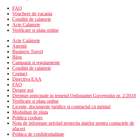
Descrierea hotelului
FAQ
Hotelul dispune de:
Vouchere de vacanta
hol de intrare cu receptie
Conditii de calatorie
restaurant principal cu terasa in aer liber
Acte Calatorie
lifturi
Verificare si plata online
baruri
Acte Calatorie
piscina in gradina si pe terasa (sezlonguri, umbrele si
Agentii
prosoape gratuite)
Business Travel
tobogane cu apa
Blog
piscina pentru copii
Campanii si regulamente
Centru SPA
Conditii de calatorie
sala de conferinte
Contact
camera TV
Directiva EAA
colt de internet
FAQ
Wi-Fi in hol, langa piscina, in gradina, in bar si langa
Despre noi
piscine (gratuit)
Drepturi principale in temeiul Ordonantei Guvernului nr. 2/2018
mini club
Verificare si plata online
loc de joaca
Licente, documente juridice si contractul cu turistul
Descrierea plajei
Modalitati de plata
plaja nisipoasa
Politica cookies
sezlonguri, umbrele si prosoape gratuite
Nota de informare privind protectia datelor pentru contactele de
bar pe plaja
afaceri
Politica de confidentialitate