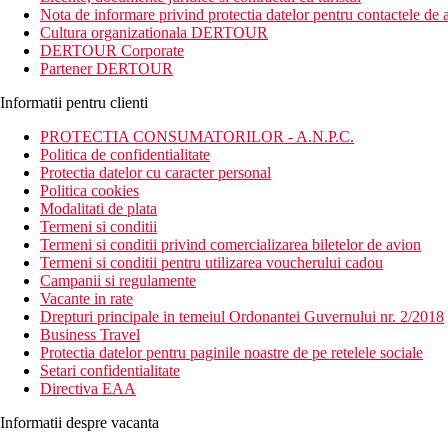
Distanta
Nota de informare privind protectia datelor pentru contactele de a
plaja: 200 m
Cultura organizationala DERTOUR
aeroport: 70 km Antalya
DERTOUR Corporate
centru: 2 km
Partener DERTOUR
magazine: 500 m
Informatii pentru clienti
Descrierea camerei
Camera standard:
PROTECTIA CONSUMATORILOR - A.N.P.C.
Politica de confidentialitate
aer conditionat controlat individual
Protectia datelor cu caracter personal
telefon
Politica cookies
televizor
Modalitati de plata
minibar (contra cost)
Termeni si conditii
sanitare proprii (baie, uscator de par, toaleta)
Termeni si conditii privind comercializarea biletelor de avion
seif la receptie (contra cost)
Termeni si conditii pentru utilizarea voucherului cadou
balcon
Campanii si regulamente
Vacante in rate
Descrierea hotelului
Drepturi principale in temeiul Ordonantei Guvernului nr. 2/2018
Hotelul dispune de:
Business Travel
Protectia datelor pentru paginile noastre de pe retelele sociale
hol de intrare cu receptie
Setari confidentialitate
restaurant in aer liber
Directiva EAA
bar
restaurant cu serviciu (contra cost)
Informatii despre vacanta
Wi-Fi la receptie si in restaurant (gratuit)