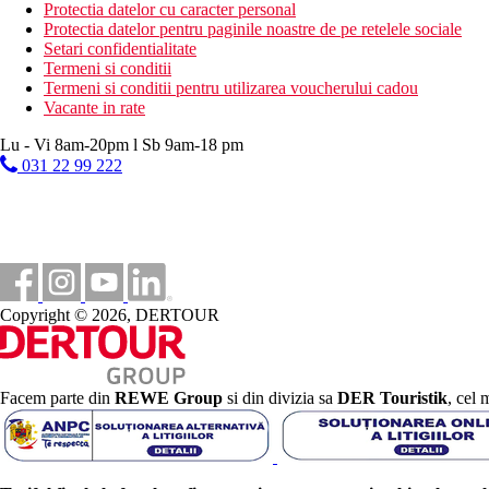
Protectia datelor cu caracter personal
500 m
Protectia datelor pentru paginile noastre de pe retelele sociale
Magazine
Setari confidentialitate
Termeni si conditii
200 m
Termeni si conditii pentru utilizarea voucherului cadou
Distanta pana la plaja
Vacante in rate
Lu - Vi 8am-20pm l Sb 9am-18 pm
Plaja
031 22 99 222
Sezlonguri si umbrele gratuite pe plaja
Vacanta la plaja
Piscine
Sezlonguri si umbrele gratuite la piscina
Copyright © 2026, DERTOUR
Piscina pentru copii
Galerie foto
Facem parte din
REWE Group
si din divizia sa
DER Touristik
, cel 