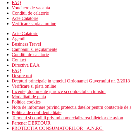
piscina mai mica (sezlonguri si umbrele gratuite) cu o sect
FAQ
Vouchere de vacanta
Descrierea plajei
Conditii de calatorie
nisipoasa
Acte Calatorie
sezlonguri si umbrele gratuite
Verificare si plata online
Activitati sportive contra cost
Acte Calatorie
sporturi nautice
Agentii
Business Travel
Dieta
Campanii si regulamente
Demipensiune: mic dejun si cina sub forma de bufet simplu
Conditii de calatorie
Contact
Categoria oficiala
Directiva EAA
3 stele
FAQ
Despre noi
Nota
Drepturi principale in temeiul Ordonantei Guvernului nr. 2/2018
Sfera si calitatea serviciilor si activitatilor enumerate pot fi afe
Verificare si plata online
Licente, documente juridice si contractul cu turistul
Distanţe
Modalitati de plata
Politica cookies
Nota de informare privind protectia datelor pentru contactele de a
2 km
Politica de confidentialitate
Centrul orasului
Termeni si conditii privind comercializarea biletelor de avion
Partener DERTOUR
70 km
PROTECTIA CONSUMATORILOR - A.N.P.C.
Distanta de cel mai apropiat aeroport