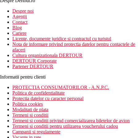
Despre Dertour.ro
Inscrie-te la
Despre noi
Agentii
newsletter!
Contact
Blog
Cariere
Licente, documente juridice si contractul cu turistul
Nota de informare privind protectia datelor pentru contactele de
afaceri
Cultura organizationala DERTOUR
DERTOUR Corporate
Partener DERTOUR
Informatii pentru clienti
PROTECTIA CONSUMATORILOR - A.N.P.C.
Politica de confidentialitate
Protectia datelor cu caracter personal
Politica cookies
Modalitati de plata
Termeni si conditii
Termeni si conditii privind comercializarea biletelor de avion
Termeni si conditii pentru utilizarea voucherului cadou
Campanii si regulamente
Vacante in rate