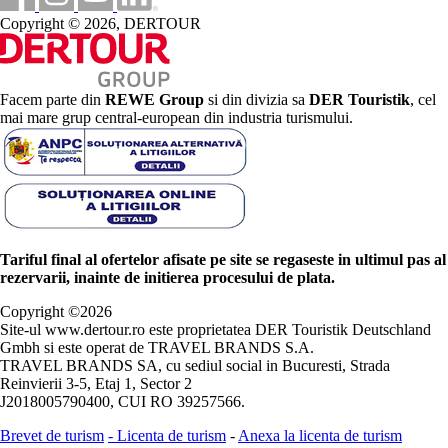
Copyright © 2026, DERTOUR
Facem parte din
REWE Group
si din divizia sa
DER Touristik
, cel
mai mare grup central-european din industria turismului.
Tariful final al ofertelor afisate pe site se regaseste in ultimul pas al
rezervarii, inainte de initierea procesului de plata.
Copyright ©
2026
Site-ul www.dertour.ro este proprietatea DER Touristik Deutschland
Gmbh si este operat de TRAVEL BRANDS S.A.
TRAVEL BRANDS SA, cu sediul social in Bucuresti, Strada
Reinvierii 3-5, Etaj 1, Sector 2
J2018005790400, CUI RO 39257566.
Brevet de turism
-
Licenta de turism
-
Anexa la licenta de turism