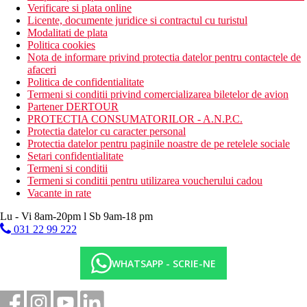
Verificare si plata online
Licente, documente juridice si contractul cu turistul
Modalitati de plata
Politica cookies
Nota de informare privind protectia datelor pentru contactele de
afaceri
Politica de confidentialitate
Termeni si conditii privind comercializarea biletelor de avion
Partener DERTOUR
PROTECTIA CONSUMATORILOR - A.N.P.C.
Protectia datelor cu caracter personal
Protectia datelor pentru paginile noastre de pe retelele sociale
Setari confidentialitate
Termeni si conditii
Termeni si conditii pentru utilizarea voucherului cadou
Vacante in rate
Lu - Vi 8am-20pm l Sb 9am-18 pm
031 22 99 222
WHATSAPP - SCRIE-NE