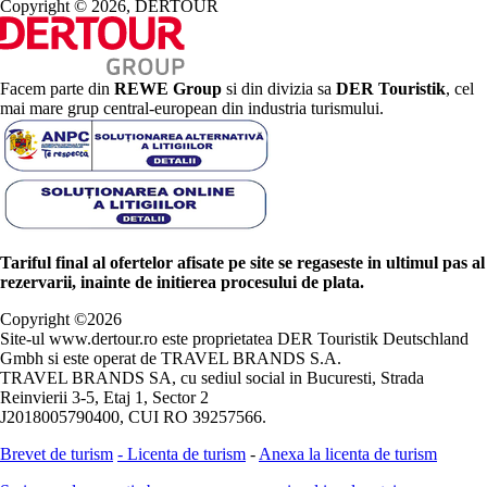
Copyright © 2026, DERTOUR
Facem parte din
REWE Group
si din divizia sa
DER Touristik
, cel
mai mare grup central-european din industria turismului.
Tariful final al ofertelor afisate pe site se regaseste in ultimul pas al
rezervarii, inainte de initierea procesului de plata.
Copyright ©
2026
Site-ul www.dertour.ro este proprietatea DER Touristik Deutschland
Gmbh si este operat de TRAVEL BRANDS S.A.
TRAVEL BRANDS SA, cu sediul social in Bucuresti, Strada
Reinvierii 3-5, Etaj 1, Sector 2
J2018005790400, CUI RO 39257566.
Brevet de turism
-
Licenta de turism
-
Anexa la licenta de turism