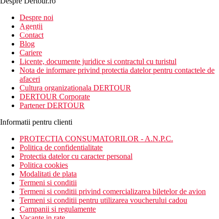
Despre Dertour.ro
Inscrie-te la
Despre noi
Agentii
newsletter!
Contact
Blog
Cariere
Licente, documente juridice si contractul cu turistul
Nota de informare privind protectia datelor pentru contactele de
afaceri
Cultura organizationala DERTOUR
DERTOUR Corporate
Partener DERTOUR
Informatii pentru clienti
PROTECTIA CONSUMATORILOR - A.N.P.C.
Politica de confidentialitate
Protectia datelor cu caracter personal
Politica cookies
Modalitati de plata
Termeni si conditii
Termeni si conditii privind comercializarea biletelor de avion
Termeni si conditii pentru utilizarea voucherului cadou
Campanii si regulamente
Vacante in rate