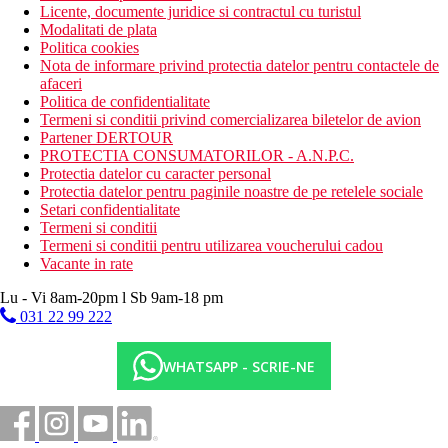
Licente, documente juridice si contractul cu turistul
Modalitati de plata
Politica cookies
Nota de informare privind protectia datelor pentru contactele de
afaceri
Politica de confidentialitate
Termeni si conditii privind comercializarea biletelor de avion
Partener DERTOUR
PROTECTIA CONSUMATORILOR - A.N.P.C.
Protectia datelor cu caracter personal
Protectia datelor pentru paginile noastre de pe retelele sociale
Setari confidentialitate
Termeni si conditii
Termeni si conditii pentru utilizarea voucherului cadou
Vacante in rate
Lu - Vi 8am-20pm l Sb 9am-18 pm
031 22 99 222
WHATSAPP - SCRIE-NE