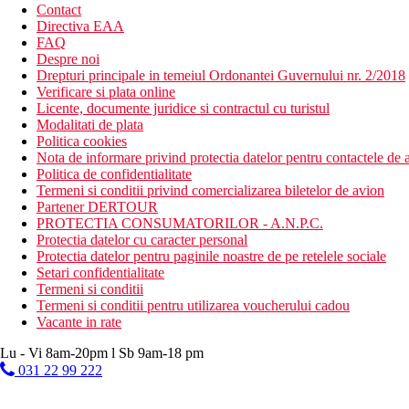
Contact
Directiva EAA
FAQ
Despre noi
Drepturi principale in temeiul Ordonantei Guvernului nr. 2/2018
Verificare si plata online
Licente, documente juridice si contractul cu turistul
Modalitati de plata
Politica cookies
Nota de informare privind protectia datelor pentru contactele de a
Politica de confidentialitate
Termeni si conditii privind comercializarea biletelor de avion
Partener DERTOUR
PROTECTIA CONSUMATORILOR - A.N.P.C.
Protectia datelor cu caracter personal
Protectia datelor pentru paginile noastre de pe retelele sociale
Setari confidentialitate
Termeni si conditii
Termeni si conditii pentru utilizarea voucherului cadou
Vacante in rate
Lu - Vi 8am-20pm l Sb 9am-18 pm
031 22 99 222