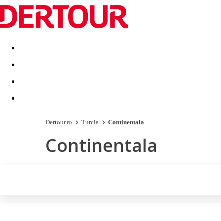
Destinatii
Vacanta perfecta
OFERTE DE NERATAT
Dertour.ro
Turcia
Continentala
Continentala