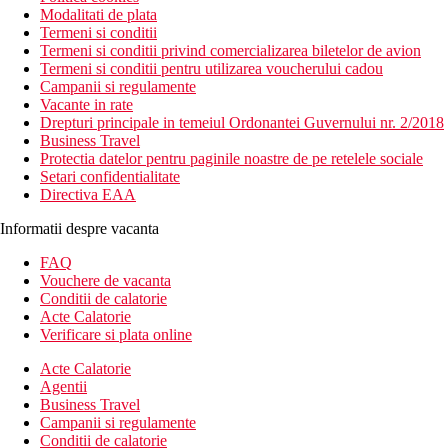
Modalitati de plata
Termeni si conditii
Termeni si conditii privind comercializarea biletelor de avion
Termeni si conditii pentru utilizarea voucherului cadou
Campanii si regulamente
Vacante in rate
Drepturi principale in temeiul Ordonantei Guvernului nr. 2/2018
Business Travel
Protectia datelor pentru paginile noastre de pe retelele sociale
Setari confidentialitate
Directiva EAA
Informatii despre vacanta
FAQ
Vouchere de vacanta
Conditii de calatorie
Acte Calatorie
Verificare si plata online
Acte Calatorie
Agentii
Business Travel
Campanii si regulamente
Conditii de calatorie