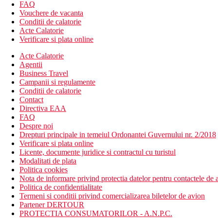
2 restaurante cu servicii
FAQ
2 baruri
Vouchere de vacanta
bar de zi
Conditii de calatorie
bar pe plaja
Acte Calatorie
coafor (contra cost)
Verificare si plata online
butic
Acte Calatorie
casa de schimb valutar
Agentii
sali de conferinte
Business Travel
minimarket
Campanii si regulamente
spalatorie (contra cost)
Conditii de calatorie
colt TV
Contact
discoteca
Directiva EAA
piscina cu sectiune pentru copii (sezlonguri, umbrele si pr
FAQ
piscina acoperita
Despre noi
tobogan (pentru copii 3-10 ani)
Drepturi principale in temeiul Ordonantei Guvernului nr. 2/2018
loc de joaca
Verificare si plata online
mini club (pentru copii 4-12 ani)
Licente, documente juridice si contractul cu turistul
Descrierea plajei
Modalitati de plata
nisipos cu pietricele
Politica cookies
sezlonguri, umbrele si prosoape gratuite
Nota de informare privind protectia datelor pentru contactele de a
bar pe plaja
Politica de confidentialitate
Termeni si conditii privind comercializarea biletelor de avion
Activitati gratuite
Partener DERTOUR
programe de animatie usoara
PROTECTIA CONSUMATORILOR - A.N.P.C.