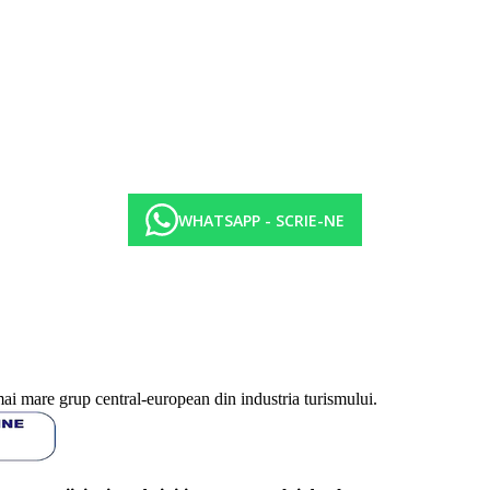
WHATSAPP - SCRIE-NE
mai mare grup central-european din industria turismului.
14.00 pranz tip bufet, 19.00-21.30 cina tip bufet, 23.00-24.00 gustare la
turi alcoolice selectate (toate produse local)
roductie locala, 11.00-16.00 paste, pizza, hamburgeri, cartofi prajiti, i
din productie locala