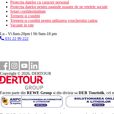
programe de seara
Protectia datelor cu caracter personal
fitness
Protectia datelor pentru paginile noastre de pe retelele sociale
teren de tenis (echipament si iluminat contra cost)
Setari confidentialitate
tenis de masa
Termeni si conditii
aerobic
Termeni si conditii pentru utilizarea voucherului cadou
bocce
Vacante in rate
baie turceasca
sauna
Lu - Vi 8am-20pm l Sb 9am-18 pm
cada
031 22 99 222
TIR cu arcul
darts
jocuri de carti
Activitati contra cost
masaje
salon de infrumusetare
Copyright © 2026, DERTOUR
biliard
scufundari
Mese
All Inclusive:
Facem parte din
REWE Group
si din divizia sa
DER Touristik
, cel 
Restaurant principal: 7.00-10.00 mic dejun tip bufet, 12.30-
dejun, bauturi nealcoolice pt. bauturi la pranz si cina si bau
Snack bar: 10.00-24.00 bauturi nealcoolice si alcoolice de p
Bar in hol: bauturi alcoolice si non-alcoolice de 24 de ore 