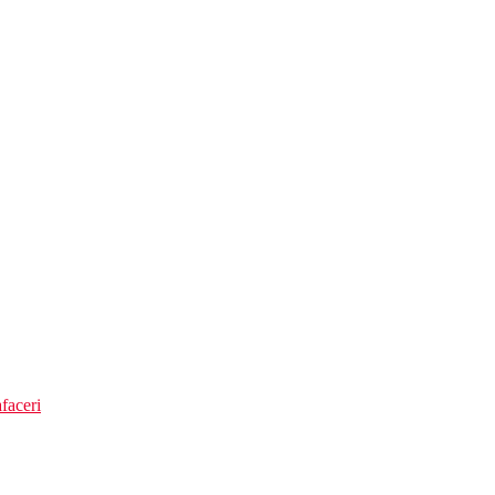
osoape gratuite)
faceri