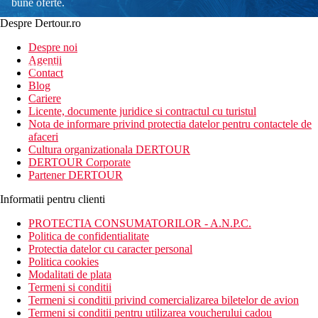
bune oferte.
Despre Dertour.ro
Inscrie-te la
Despre noi
Agentii
newsletter!
Contact
Blog
Cariere
Licente, documente juridice si contractul cu turistul
Nota de informare privind protectia datelor pentru contactele de
afaceri
Cultura organizationala DERTOUR
DERTOUR Corporate
Partener DERTOUR
Informatii pentru clienti
PROTECTIA CONSUMATORILOR - A.N.P.C.
Politica de confidentialitate
Protectia datelor cu caracter personal
Politica cookies
Modalitati de plata
Termeni si conditii
Termeni si conditii privind comercializarea biletelor de avion
Termeni si conditii pentru utilizarea voucherului cadou