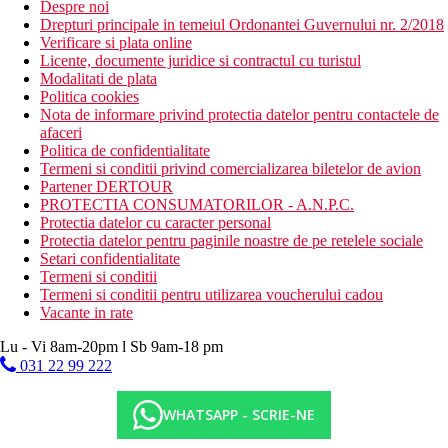
Despre noi
Drepturi principale in temeiul Ordonantei Guvernului nr. 2/2018
Verificare si plata online
Licente, documente juridice si contractul cu turistul
Modalitati de plata
Politica cookies
Nota de informare privind protectia datelor pentru contactele de
afaceri
Politica de confidentialitate
Termeni si conditii privind comercializarea biletelor de avion
Partener DERTOUR
PROTECTIA CONSUMATORILOR - A.N.P.C.
Protectia datelor cu caracter personal
Protectia datelor pentru paginile noastre de pe retelele sociale
Setari confidentialitate
Termeni si conditii
Termeni si conditii pentru utilizarea voucherului cadou
Vacante in rate
Lu - Vi 8am-20pm l Sb 9am-18 pm
031 22 99 222
WHATSAPP - SCRIE-NE