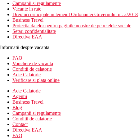
Campanii si regulamente
Vacante in rate
Drepturi principale in temeiul Ordonantei Guvernului nr. 2/2018
Business Travel
Protectia datelor pentru paginile noastre de pe retelele sociale
Setari confidentialitate
Directiva EAA
Informatii despre vacanta
FAQ
Vouchere de vacanta
Conditii de calatorie
Acte Calatorie
Verificare si plata online
Acte Calatorie
Agentii
Business Travel
Blog
Campanii si regulamente
Conditii de calatorie
Contact
Directiva EAA
FAQ