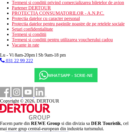
Pranz tip bufet (12.30-14.00)
Termeni si conditii privind comercializarea biletelor de avion
Cina tip bufet (19:30-21:30)
Partener DERTOUR
Gustare de noapte (00:00-01:00)
PROTECTIA CONSUMATORILOR - A.N.P.C.
Gustare de dupa-amiaza (12:30-4:30 p.m.)
Protectia datelor cu caracter personal
Patiserie (11 a.m.-6 p.m.)
Protectia datelor pentru paginile noastre de pe retelele sociale
Sandvisuri (00:00-07:00)
Setari confidentialitate
Posibilitate de cina in 4 restaurante a la carte contra cost
Termeni si conditii
Bauturi alcoolice si nealcoolice de productie locala si
Termeni si conditii pentru utilizarea voucherului cadou
selectata din import 24 de ore pe zi
Vacante in rate
Categoria oficiala
Lu - Vi 8am-20pm l Sb 9am-18 pm
5 stele
031 22 99 222
Distanţe
WHATSAPP - SCRIE-NE
35 km
Distanta de cel mai apropiat aeroport
0 m
Copyright © 2026, DERTOUR
Distanta pana la plaja
2 km
Centrul orasului
Facem parte din
REWE Group
si din divizia sa
DER Touristik
, cel
mai mare grup central-european din industria turismului.
Plaja