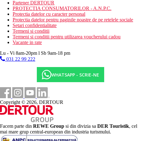
Partener DERTOUR
Sezlonguri si umbrele gratuite
PROTECTIA CONSUMATORILOR - A.N.P.C.
Bar
Protectia datelor cu caracter personal
Dus
Protectia datelor pentru paginile noastre de pe retelele sociale
Transfer gratuit hotel la plaja
Setari confidentialitate
Termeni si conditii
Oferta sportivă
Termeni si conditii pentru utilizarea voucherului cadou
Gratuit: teren de tenis (iluminat contra cost), baschet, volei
Vacante in rate
pe plaja, tenis de masa, darts.
Contra cost: masaje, biliard, sporturi nautice pe plaja.
Lu - Vi 8am-20pm l Sb 9am-18 pm
031 22 99 222
Copii
Piscina pentru copii, loc de joaca pentru copii, tobogane cu apa,
WHATSAPP - SCRIE-NE
animatie si club pentru copii.
Carduri
VISA, CE/MC.
Copyright © 2026, DERTOUR
Site-ul web
www.eftaliahotels.com
Wellness
Facem parte din
REWE Group
si din divizia sa
DER Touristik
, cel
Gratuit:
sauna
mai mare grup central-european din industria turismului.
Contra cost:
servicii centru SPA.