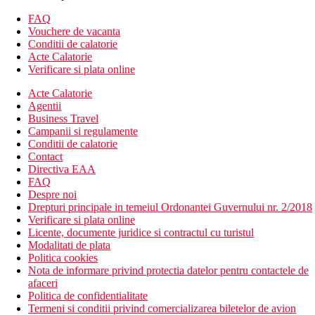
Toate tipurile de camere dispun de:
baie/toaleta (dus sau cada, uscator de par)
FAQ
aer conditionat centralizat
Vouchere de vacanta
TV/sat.
Conditii de calatorie
telefon
Acte Calatorie
minibar
Verificare si plata online
balcon
Acte Calatorie
seif contra cost
Agentii
Divertisment
Business Travel
Campanii si regulamente
Programe de animatie si discoteca in hotel.
Conditii de calatorie
Contact
Mese
Directiva EAA
FAQ
All inclusive
Despre noi
Drepturi principale in temeiul Ordonantei Guvernului nr. 2/2018
Mic dejun, pranz si cina tip bufet
Verificare si plata online
Gustare
Licente, documente juridice si contractul cu turistul
Gustare de dupa-amiaza (si pe plaja)
Modalitati de plata
Cafea de dupa-amiaza, ceai, desert si inghetata
Politica cookies
Bauturi locale alcoolice si nealcoolice la robinet (10:00
Nota de informare privind protectia datelor pentru contactele de
a.m.-11:00 p.m.)
afaceri
Politica de confidentialitate
Plajă
Termeni si conditii privind comercializarea biletelor de avion
Plaja cu nisip si pietricele la aproximativ 450 m