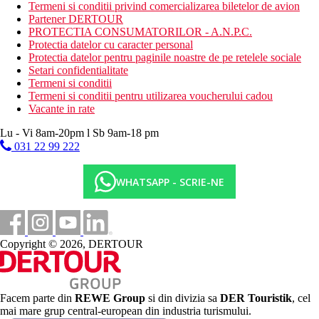
Termeni si conditii privind comercializarea biletelor de avion
gratuit (la cerere).
Partener DERTOUR
PROTECTIA CONSUMATORILOR - A.N.P.C.
Carduri
Protectia datelor cu caracter personal
Protectia datelor pentru paginile noastre de pe retelele sociale
VISA, CE/MC.
Setari confidentialitate
Termeni si conditii
Site-ul web
Termeni si conditii pentru utilizarea voucherului cadou
www.kahyahotels.com
Vacante in rate
Wellness
Lu - Vi 8am-20pm l Sb 9am-18 pm
Gratuit
: baie turceasca
Contra cost
: sauna, diverse tipuri de masaje
031 22 99 222
Internet
WHATSAPP - SCRIE-NE
Gratuit
: WiFi in hol.
Categoria oficiala
5 stele
Copyright © 2026, DERTOUR
Distanţe
50 m
Facem parte din
REWE Group
si din divizia sa
DER Touristik
, cel
Distanta pana la plaja
mai mare grup central-european din industria turismului.