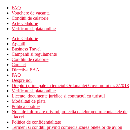
Alte tipuri de camere
(daca nu se specifica altfel, camerele au
FAQ
facilitatile de mai sus)
Vouchere de vacanta
Camera dubla, Promo, Vedere peisaj: numar limitat de
Conditii de calatorie
camere la pret redus, locatie mai putin convenabila
Acte Calatorie
Camera dubla, superioara, vedere laterala la mare
Verificare si plata online
Camera de familie, lux, etaj superior, acces la inot: situata
Acte Calatorie
in vile de la etajul 1, in gradina, cu acces la piscina privata
Agentii
pe scari
Business Travel
Camera de familie, de lux, la parter, cu acces la inot:
Campanii si regulamente
situata in vile de la parter in gradina, cu acces la piscina
Conditii de calatorie
privata
Contact
Suita Junior: mai spatioasa, dormitor si living
Directiva EAA
Descrierea hotelului
FAQ
hol de intrare cu receptie
Despre noi
restaurantul principal
Drepturi principale in temeiul Ordonantei Guvernului nr. 2/2018
4 restaurante cu servicii (1x pe sejur unul dintre ele gratuit,
Verificare si plata online
este necesara rezervare)
Licente, documente juridice si contractul cu turistul
5 baruri
Modalitati de plata
Wi-Fi in zona
Politica cookies
4 sali de conferinta
Nota de informare privind protectia datelor pentru contactele de
magazine
afaceri
discoteca
Politica de confidentialitate
cafenea
Termeni si conditii privind comercializarea biletelor de avion