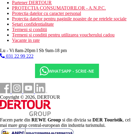
spalatorie (contra cost)
Partener DERTOUR
coafor (contra cost)
PROTECTIA CONSUMATORILOR - A.N.P.C.
magazin de bijuterii
Protectia datelor cu caracter personal
2 piscine exterioare (sezlonguri, saltele, umbrele de soare
Protectia datelor pentru paginile noastre de pe retelele sociale
si prosoape gratuite)
Setari confidentialitate
piscina interioara
Termeni si conditii
tobogane si tobogane cu apa
Termeni si conditii pentru utilizarea voucherului cadou
bazin pentru copii si bazin pentru copii
Vacante in rate
mini club (pentru copii 4-7 ani)
Lu - Vi 8am-20pm l Sb 9am-18 pm
junior club (pentru copii 13-17 ani)
babysitting (contra cost)
031 22 99 222
cazi si toalete pentru copii
paturi pentru copii
WHATSAPP - SCRIE-NE
Descrierea plajei
nisipoase - pe alocuri pietricele
sezlonguri, umbrele si prosoape gratuite
bar pe plaja
Copyright © 2026, DERTOUR
Activitati sportive gratuite
programe de animatie de zi si de seara
cinema
muzica live
Facem parte din
REWE Group
si din divizia sa
DER Touristik
, cel
2 terenuri de tenis (iluminat contra cost)
mai mare grup central-european din industria turismului.
aerobic