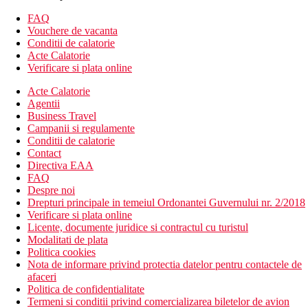
cosmetice, bijuterii, articole din piele)
FAQ
inchirieri auto (contra cost)
Vouchere de vacanta
Conditii de calatorie
Camere
Acte Calatorie
Camera dubla, lux, vedere peisaj:
baie/toaleta (uscator de
Verificare si plata online
par), aer conditionat, TV/Sat., seif (gratuit), telefon (contra cost),
minibar (reaprovizionat zilnic), set de ceai si cafea, balcon sau
Acte Calatorie
terasa, vedere peisaj, cca.45-62 m2.
Agentii
Business Travel
Alte tipuri de camere
(daca nu se specifica altfel, camerele au
Campanii si regulamente
facilitatile de mai sus)
Conditii de calatorie
Camera dubla, lux, vedere partiala la mare
Contact
Camera dubla, lux, vedere la mare
Directiva EAA
Camera dubla, Superioara: cca.75-85 m2, jacuzzi.
FAQ
Camera dubla, Deluxe, vedere partiala la mare:
Despre noi
aproximativ 70-75 m2.
Drepturi principale in temeiul Ordonantei Guvernului nr. 2/2018
Family room, 2 dormitoare: dormitorul este separat de
Verificare si plata online
camera copiilor, cazare in gradina, aprox 37-43 m2.
Licente, documente juridice si contractul cu turistul
Modalitati de plata
Divertisment
Politica cookies
Gratuit:
program de animatie de zi si de seara, petreceri
Nota de informare privind protectia datelor pentru contactele de
tematice, muzica live, cinema, Playstation, ateliere (instruire
afaceri
barista, formare sushi, cursuri de gatit).
Politica de confidentialitate
Contra cost:
Bowling, centru de joc, degustare de vinuri.
Termeni si conditii privind comercializarea biletelor de avion