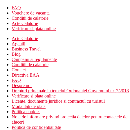
Cazare contra cost
Camera de familie cu vedere la piscina - dormitor separat,
FAQ
situat in cladirea principala
Vouchere de vacanta
Camera de familie cu vedere la mare - dormitor separat,
Conditii de calatorie
situat in cladirea principala
Acte Calatorie
Camera de familie - 2 dormitoare separate, situate intr-o
Verificare si plata online
cladire din gradina
Acte Calatorie
Suita cu vedere la piscina - 2 dormitoare separate, acces
Agentii
direct la piscina
Business Travel
Descrierea hotelului
Blog
hol de intrare cu receptie
Campanii si regulamente
restaurantul principal
Conditii de calatorie
2 restaurante a la carte (mexican, peste)
Contact
baruri
Directiva EAA
wifi (gratuit)
FAQ
centru SPA
Despre noi
magazine
Drepturi principale in temeiul Ordonantei Guvernului nr. 2/2018
magazin cu suveniruri
Verificare si plata online
coafeza
Licente, documente juridice si contractul cu turistul
fotograf
Modalitati de plata
doctor
Politica cookies
spalatorie
Nota de informare privind protectia datelor pentru contactele de
inchirieri auto
afaceri
4 piscine (sezlonguri, umbrele si prosoape gratuite)
Politica de confidentialitate