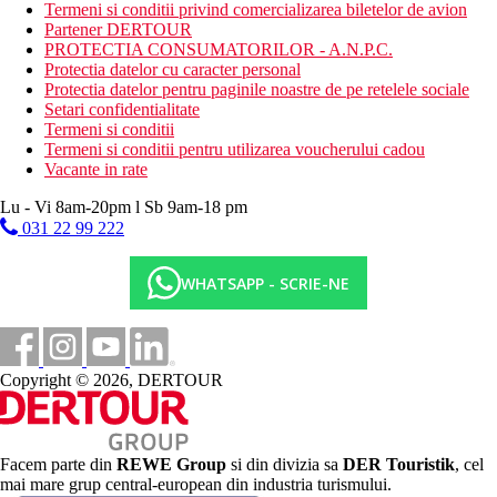
2 piscine pentru copii
Termeni si conditii privind comercializarea biletelor de avion
terasa pentru plaja
Partener DERTOUR
loc de joaca
PROTECTIA CONSUMATORILOR - A.N.P.C.
mini club (4-12 ani)
Protectia datelor cu caracter personal
Protectia datelor pentru paginile noastre de pe retelele sociale
Descrierea plajei
Setari confidentialitate
plaja de nisip cu pietricele
Termeni si conditii
intrare de piatra in mare
Termeni si conditii pentru utilizarea voucherului cadou
plaja premiata cu steag albastru
Vacante in rate
dig
bar pe plaja
Lu - Vi 8am-20pm l Sb 9am-18 pm
sezlonguri, umbrele si prosoape gratuite
031 22 99 222
Activitati sportive gratuite
WHATSAPP - SCRIE-NE
programe de animatie de zi si de seara
spectacol de seara
muzica live
spectacol de dans
jocuri de biliard
Copyright © 2026, DERTOUR
DJ
seri tematice
concursuri
tenis de masa
darts
Facem parte din
REWE Group
si din divizia sa
DER Touristik
, cel
gimnastica acvatica
mai mare grup central-european din industria turismului.