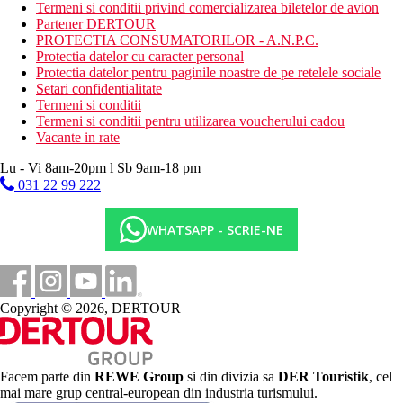
nisipos cu pietricele
Termeni si conditii privind comercializarea biletelor de avion
Partener DERTOUR
Activitati sportive gratuite
PROTECTIA CONSUMATORILOR - A.N.P.C.
muzica live
Protectia datelor cu caracter personal
tenis de masa
Protectia datelor pentru paginile noastre de pe retelele sociale
fitness
Setari confidentialitate
baschet
Termeni si conditii
sauna
Termeni si conditii pentru utilizarea voucherului cadou
baie turceasca
Vacante in rate
teren de tenis (iluminat contra cost)
darts
Lu - Vi 8am-20pm l Sb 9am-18 pm
aerobic
031 22 99 222
programe de animatie
Activitati contra cost
WHATSAPP - SCRIE-NE
masaje
sporturi acvatice pe plaja
Mese
All Inclusive
Copyright © 2026, DERTOUR
Restaurant principal: 07.00-10.30 mic dejun tip bufet,
12.30-14.30 pranz bufet, 18.30-21.00 cina tip bufet, cafea,
ceai si bauturi nealcoolice la micul dejun, bauturi
nealcoolice, bere, vin si bauturi alcoolice selectate pentru
Facem parte din
REWE Group
si din divizia sa
DER Touristik
, cel
pranz si cina ( toate produse local, imbuteliate)
mai mare grup central-european din industria turismului.