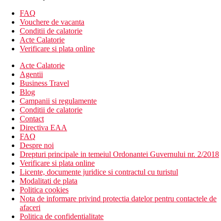
facilitatile de mai sus)
Camera dubla: situata in cladirea principala
FAQ
Camera de familie: in cladirea principala, doua dormitoare
Vouchere de vacanta
Conditii de calatorie
Descrierea hotelului
Acte Calatorie
hol de intrare cu receptie
Verificare si plata online
bar in receptie
bar langa piscina
Acte Calatorie
bar pe plaja
Agentii
discoteca
Business Travel
bar in gradina
Blog
cafenea
Campanii si regulamente
restaurante tematice (mexican, sushi, mongol) - este
Conditii de calatorie
necesara rezervare, bauturi contra cost
Contact
loc de joaca
Directiva EAA
piscina pentru copii
FAQ
SPA
Despre noi
discoteca
Drepturi principale in temeiul Ordonantei Guvernului nr. 2/2018
magazine
Verificare si plata online
Wi-Fi gratuit in hol
Licente, documente juridice si contractul cu turistul
internet cafe
Modalitati de plata
piscina (sezlonguri si umbrele gratuite)
Politica cookies
sala de conferinta
Nota de informare privind protectia datelor pentru contactele de
afaceri
Descrierea plajei
Politica de confidentialitate