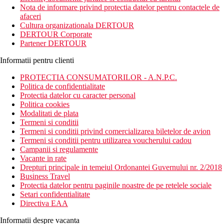
orasului Belek la 15 km. Orasului Antalya este situat la 25 km si
Nota de informare privind protectia datelor pentru contactele de
exista multe oportunitati de cumparaturi in jurul hotelului.
afaceri
Aeroportul International Antalya este la 15 km de hotel.
Cultura organizationala DERTOUR
DERTOUR Corporate
Descrierea hotelului
Partener DERTOUR
543 camere situate in cladirea principala
lifturi
Informatii pentru clienti
hol de intrare cu receptie
restaurant principal
PROTECTIA CONSUMATORILOR - A.N.P.C.
8 restaurante a la carte
Politica de confidentialitate
snack bar
Protectia datelor cu caracter personal
baruri
Politica cookies
magazine
Modalitati de plata
florarie
Termeni si conditii
inchiriere masini
Termeni si conditii privind comercializarea biletelor de avion
centru SPA
Termeni si conditii pentru utilizarea voucherului cadou
coafor
Campanii si regulamente
spalatorie
Vacante in rate
medic
Drepturi principale in temeiul Ordonantei Guvernului nr. 2/2018
fotograf
Business Travel
sali de conferinte
Protectia datelor pentru paginile noastre de pe retelele sociale
sala de cinema
Setari confidentialitate
teren de golf
Directiva EAA
3 piscine
6 piscine de inot la camerele de inot
Informatii despre vacanta