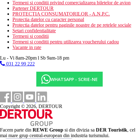
Termeni si conditii privind comercializarea biletelor de avion
clienti cu dizabilitati.
Partener DERTOUR
PROTECTIA CONSUMATORILOR - A.N.P.C.
Protectia datelor cu caracter personal
Divertisment
Protectia datelor pentru paginile noastre de pe retelele sociale
Gratuit: programe de animatie de zi si de seara, muzica
Setari confidentialitate
live, concursuri, DJ, petrecere, sala de jocuri, bowling,
Termeni si conditii
biliard.
Termeni si conditii pentru utilizarea voucherului cadou
Contra cost: narghilea.
Vacante in rate
Mese
Lu - Vi 8am-20pm l Sb 9am-18 pm
All Inclusive
031 22 99 222
Mic dejun tip bufet (08.00-11.00)
Pranz tip bufet (12:30-14:30)
WHATSAPP - SCRIE-NE
Cina tip bufet (19.00-21.30)
Bauturi racoritoare dupa-amiaza (12:30-4:00 p.m.)
Patiserie (10:00-22:00)
Inghetata, vafe (12.30-18.00)
Fructe (12.30-18.00)
Copyright © 2026, DERTOUR
Posibilitatea de bauturi racoritoare in restaurantul cu
gustari a la carte 24 de ore pe zi, gratuit
Posibilitate de cina in 7 restaurante a la carte contra cost
(19.00-21.30, rezervare necesara, gratar, asiatic, peste,
indian, turcesc, italian, grecesc)
Facem parte din
REWE Group
si din divizia sa
DER Touristik
, cel
Bauturi alcoolice si nealcoolice de productie locala si de
mai mare grup central-european din industria turismului.