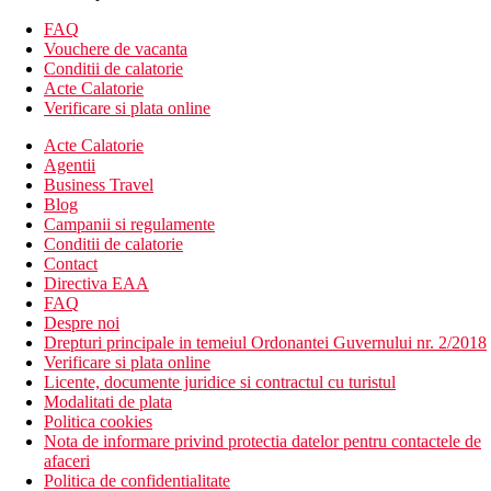
discoteca
2 piscine (sezlonguri, umbrele de soare si prosoape
FAQ
gratuite, schimb contra cost)
Vouchere de vacanta
piscina pentru copii
Conditii de calatorie
centru SPA
Acte Calatorie
loc de joaca
Verificare si plata online
mini club
Acte Calatorie
Descrierea camerei
Agentii
Business Travel
Camera standard
Blog
Campanii si regulamente
aer conditionat
Conditii de calatorie
telefon
Contact
TV LCD
Directiva EAA
Wi-Fi (gratuit)
FAQ
minibar (bauturi racoritoare si bere completate zilnic)
Despre noi
set pentru prepararea ceaiului si cafelei
Drepturi principale in temeiul Ordonantei Guvernului nr. 2/2018
sanitare proprii (baie, uscator de par, toaleta)
Verificare si plata online
seif (gratuit)
Licente, documente juridice si contractul cu turistul
balcon
Modalitati de plata
Cazare contra cost
Politica cookies
Camera cu vedere laterala la mare
Nota de informare privind protectia datelor pentru contactele de
Camera cu vedere la mare
afaceri
Camera confort, partea de mare - mai spatioasa
Politica de confidentialitate