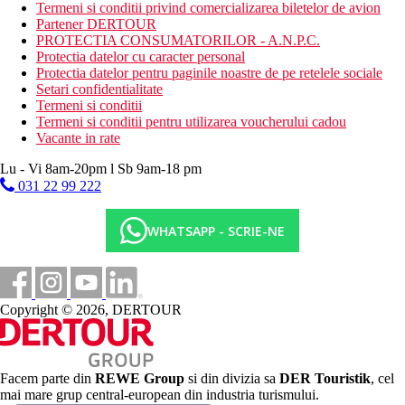
Termeni si conditii privind comercializarea biletelor de avion
Descrierea plajei
Partener DERTOUR
nisipos
PROTECTIA CONSUMATORILOR - A.N.P.C.
sezlonguri, umbrele de soare, saltele si prosoape gratuit,
Protectia datelor cu caracter personal
schimb contra cost
Protectia datelor pentru paginile noastre de pe retelele sociale
bar pe plaja
Setari confidentialitate
Termeni si conditii
Activitati sportive gratuite
Termeni si conditii pentru utilizarea voucherului cadou
animatie de zi si de seara
Vacante in rate
2 terenuri de tenis (iluminat contra cost)
tenis de masa
Lu - Vi 8am-20pm l Sb 9am-18 pm
biliard
031 22 99 222
baschet
suc de fructe
volei pe plaja
WHATSAPP - SCRIE-NE
darts
mini-golf
aerobic
fitness
sauna si aburi
Copyright © 2026, DERTOUR
Activitati sportive contra cost
masaje si proceduri in centrul SPA
sporturi acvatice pe plaja
Facem parte din
REWE Group
si din divizia sa
DER Touristik
, cel
mai mare grup central-european din industria turismului.
Mese