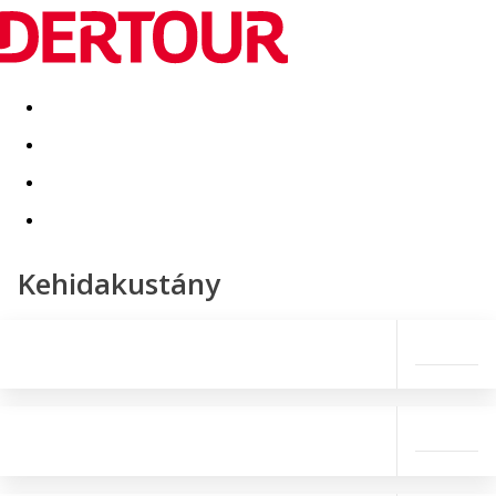
Destinatii
Vacanta perfecta
OFERTE DE NERATAT
Kehidakustány