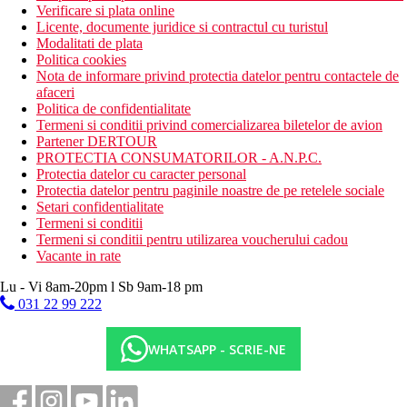
Verificare si plata online
Licente, documente juridice si contractul cu turistul
Modalitati de plata
Politica cookies
Nota de informare privind protectia datelor pentru contactele de
afaceri
Politica de confidentialitate
Termeni si conditii privind comercializarea biletelor de avion
Partener DERTOUR
PROTECTIA CONSUMATORILOR - A.N.P.C.
Protectia datelor cu caracter personal
Protectia datelor pentru paginile noastre de pe retelele sociale
Setari confidentialitate
Termeni si conditii
Termeni si conditii pentru utilizarea voucherului cadou
Vacante in rate
Lu - Vi 8am-20pm l Sb 9am-18 pm
031 22 99 222
WHATSAPP - SCRIE-NE