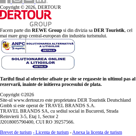
Copyright © 2026, DERTOUR
Facem parte din
REWE Group
si din divizia sa
DER Touristik
, cel
mai mare grup central-european din industria turismului.
Tariful final al ofertelor afisate pe site se regaseste in ultimul pas al
rezervarii, inainte de initierea procesului de plata.
Copyright ©
2026
Site-ul www.dertour.ro este proprietatea DER Touristik Deutschland
Gmbh si este operat de TRAVEL BRANDS S.A.
TRAVEL BRANDS SA, cu sediul social in Bucuresti, Strada
Reinvierii 3-5, Etaj 1, Sector 2
J2018005790400, CUI RO 39257566.
Brevet de turism
-
Licenta de turism
-
Anexa la licenta de turism