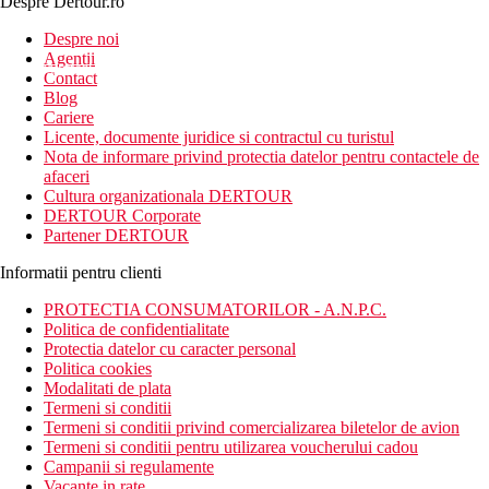
Despre Dertour.ro
Inscrie-te la
Despre noi
Agentii
newsletter!
Contact
Blog
Cariere
Licente, documente juridice si contractul cu turistul
Nota de informare privind protectia datelor pentru contactele de
afaceri
Cultura organizationala DERTOUR
DERTOUR Corporate
Partener DERTOUR
Informatii pentru clienti
PROTECTIA CONSUMATORILOR - A.N.P.C.
Politica de confidentialitate
Protectia datelor cu caracter personal
Politica cookies
Modalitati de plata
Termeni si conditii
Termeni si conditii privind comercializarea biletelor de avion
Termeni si conditii pentru utilizarea voucherului cadou
Campanii si regulamente
Vacante in rate