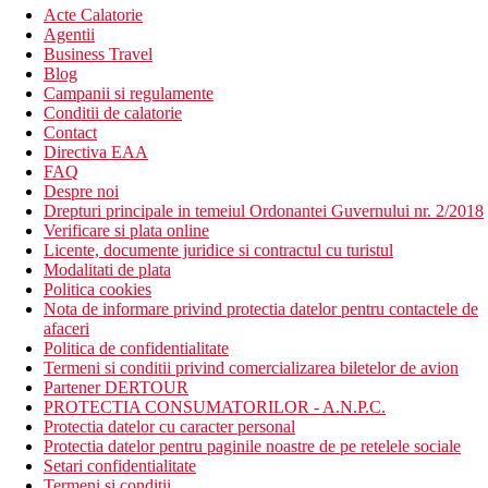
Acte Calatorie
Agentii
Business Travel
Blog
Campanii si regulamente
Conditii de calatorie
Contact
Directiva EAA
FAQ
Despre noi
Drepturi principale in temeiul Ordonantei Guvernului nr. 2/2018
Verificare si plata online
Licente, documente juridice si contractul cu turistul
Modalitati de plata
Politica cookies
Nota de informare privind protectia datelor pentru contactele de
afaceri
Politica de confidentialitate
Termeni si conditii privind comercializarea biletelor de avion
Partener DERTOUR
PROTECTIA CONSUMATORILOR - A.N.P.C.
Protectia datelor cu caracter personal
Protectia datelor pentru paginile noastre de pe retelele sociale
Setari confidentialitate
Termeni si conditii