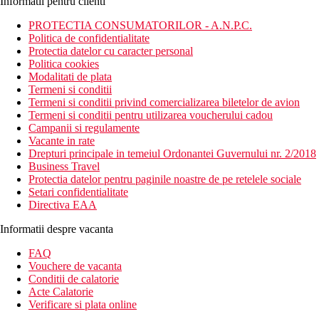
Informatii pentru clienti
PROTECTIA CONSUMATORILOR - A.N.P.C.
Politica de confidentialitate
Protectia datelor cu caracter personal
Politica cookies
Modalitati de plata
Termeni si conditii
Termeni si conditii privind comercializarea biletelor de avion
Termeni si conditii pentru utilizarea voucherului cadou
Campanii si regulamente
Vacante in rate
Drepturi principale in temeiul Ordonantei Guvernului nr. 2/2018
Business Travel
Protectia datelor pentru paginile noastre de pe retelele sociale
Setari confidentialitate
Directiva EAA
Informatii despre vacanta
FAQ
Vouchere de vacanta
Conditii de calatorie
Acte Calatorie
Verificare si plata online