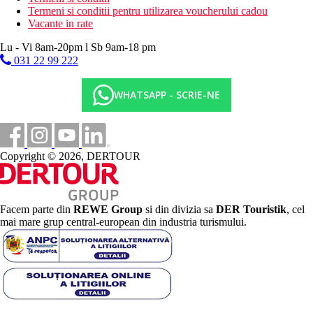
Termeni si conditii pentru utilizarea voucherului cadou
Vacante in rate
Lu - Vi 8am-20pm l Sb 9am-18 pm
031 22 99 222
WHATSAPP - SCRIE-NE
Copyright © 2026, DERTOUR
Facem parte din
REWE Group
si din divizia sa
DER Touristik
, cel
mai mare grup central-european din industria turismului.