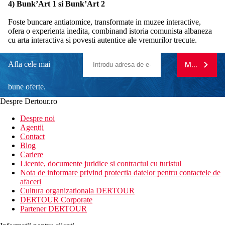
4) Bunk’Art 1 si Bunk’Art 2
Foste buncare antiatomice, transformate in muzee interactive,
ofera o experienta inedita, combinand istoria comunista albaneza
cu arta interactiva si povesti autentice ale vremurilor trecute.
Afla cele mai
MA ABONE
bune oferte.
Despre Dertour.ro
Inscrie-te la
Despre noi
Agentii
newsletter!
Contact
Blog
Cariere
Licente, documente juridice si contractul cu turistul
Nota de informare privind protectia datelor pentru contactele de
afaceri
Cultura organizationala DERTOUR
DERTOUR Corporate
Partener DERTOUR